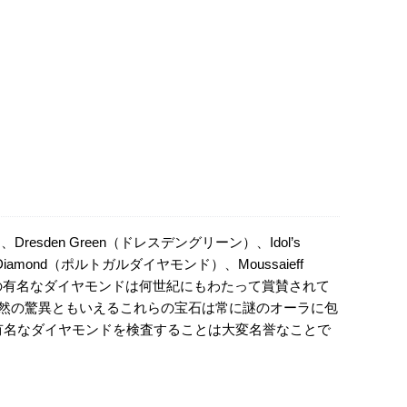
Dresden Green（ドレスデングリーン）、Idol’s
Diamond（ポルトガルダイヤモンド）、Moussaieff
れらの有名なダイヤモンドは何世紀にもわたって賞賛されて
自然の驚異ともいえるこれらの宝石は常に謎のオーラに包
た有名なダイヤモンドを検査することは大変名誉なことで