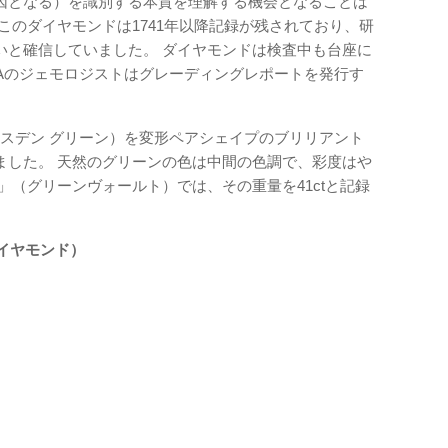
因となる）を識別する本質を理解する機会となることは
このダイヤモンドは1741年以降記録が残されており、研
いと確信していました。 ダイヤモンドは検査中も台座に
IAのジェモロジストはグレーディングレポートを発行す
en（ドレスデン グリーン）を変形ペアシェイプのブリリアント
ました。 天然のグリーンの色は中間の色調で、彩度はや
」（グリーンヴォールト）では、その重量を41ctと記録
 ダイヤモンド）