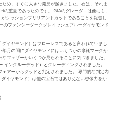
たため、すぐに大きな発見が起きました。石は、それま
.52ctの重量であったのです。 GIAのグレーダ－は他にも、
モンド）がクッションブリリアントカットであることを報告し
ラーのファンシーダークグレイッシュブルーダイヤモンド
d（ホープ ダイヤモンド）はフローレスであると言われていまし
長い年月の間にダイヤモンドにはいくつかの摩耗マークが
細なフェザーがいくつか見られることに気づきました。
リー インクルーデッド）とグレーディングされました。
フェアーからグッドと判定されました。 専門的な判定内
ホープ ダイヤモンド）は他の宝石ではありえない想像力をか
ン）