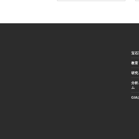
宝石
教育
研究
分析
ム
GI