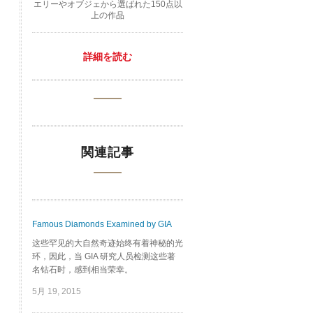
エリーやオブジェから選ばれた150点以
上の作品
詳細を読む
関連記事
Famous Diamonds Examined by GIA
这些罕见的大自然奇迹始终有着神秘的光
环，因此，当 GIA 研究人员检测这些著
名钻石时，感到相当荣幸。
5月 19, 2015