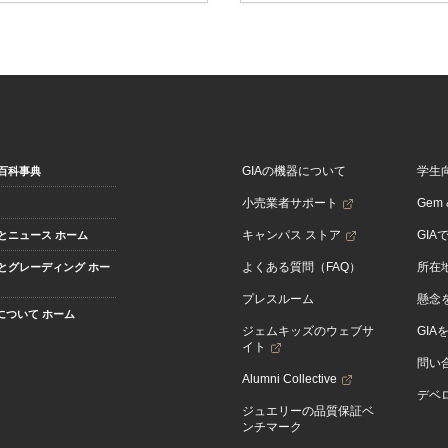
GIAの機器について
学生
百科事典
小売業者サポート
Gem &
キャンパス ストア
GIA
とニュース ホーム
よくある質問（FAQ）
所在
とグレーディング ホー
プレスルーム
懸念
Aについて ホーム
ジェムキッズのウェブサ
GIA
イト
問い
Alumni Collective
デベロ
ジュエリーの品質保証ベ
ンチマーク