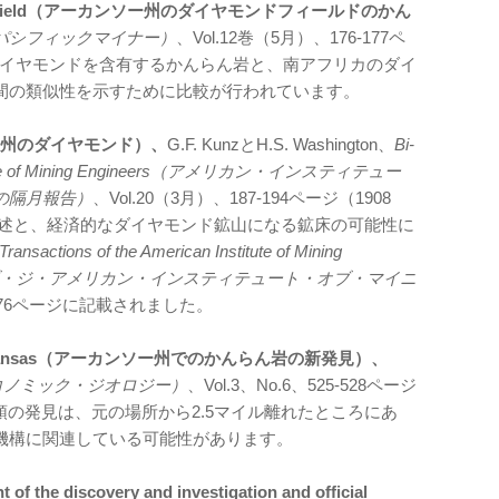
 Diamond Field（アーカンソー州のダイヤモンドフィールドのかん
ner（パシフィックマイナー）
、Vol.12巻（5月）、176-177ペ
のダイヤモンドを含有するかんらん岩と、南アフリカのダイ
間の類似性を示すために比較が行われています。
カンソー州のダイヤモンド）、
G.F. KunzとH.S. Washington、
Bi-
 Institute of Mining Engineers（アメリカン・インスティテュー
の隔月報告）
、Vol.20（3月）、187-194ページ（1908
記述と、経済的なダイヤモンド鉱山になる鉱床の可能性に
Transactions of the American Institute of Mining
・オブ・ジ・アメリカン・インスティテュート・オブ・マイニ
69-176ページに記載されました。
ite in Arkansas（アーカンソー州でのかんらん岩の新発見）、
gy（エコノミック・ジオロジー）
、Vol.3、No.6、525-528ページ
露頭の発見は、元の場所から2.5マイル離れたところにあ
機構に関連している可能性があります。
 of the discovery and investigation and official