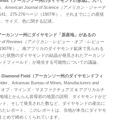
nsas Diamonds（アーカンソー州のダイヤモンドの形成について
on、
American Journal of Science（アメリカン・ジャーナ
o.141、275-276ページ（1907年）。 それまでにこの産状
形、サイズ、色に関する記述。
Field”?（アーカンソー州にダイヤモンド「原産地」があるの
eview of Reviews（アメリカン・レビュー・オブ・レビュー
3ページ（1907年）。 南アフリカのダイヤモンド鉱床で見られる
れた状態のダイヤモンドの結晶が発見されたアーカンソ
ンドフィールド」が発生する可能性についての議論。
Arkansas Diamond Field（アーカンソー州のダイヤモンドフィ
eider、Arkansas Bureau of Mines, Manufacturers and
ーロー・オブ・マインズ・マヌファクチュアズ & アグリカルチ
 その地域とかんらん岩母岩の地質の説明、ダイヤモンドがど
ント、そして発見された数など、ダイヤモンドの産出に
れたレポート。 このレポートは、当地が本当にダイヤモ
まとめで締めくくられています。