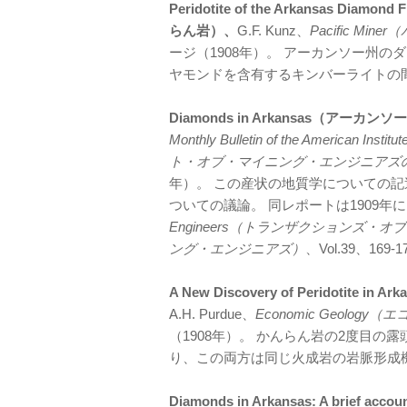
Peridotite of the Arkansas
らん岩）、
G.F. Kunz、
Pacific Mi
ージ（1908年）。 アーカンソー州
ヤモンドを含有するキンバーライトの
Diamonds in Arkansas（アー
Monthly Bulletin of the American
ト・オブ・マイニング・エンジニアズ
年）。 この産状の地質学についての
ついての議論。 同レポートは1909年に
Engineers（トランザクションズ
ング・エンジニアズ）
、Vol.39、1
A New Discovery of Peridot
A.H. Purdue、
Economic Geolo
（1908年）。 かんらん岩の2度目の
り、この両方は同じ火成岩の岩脈形成
Diamonds in Arkansas: A brief account