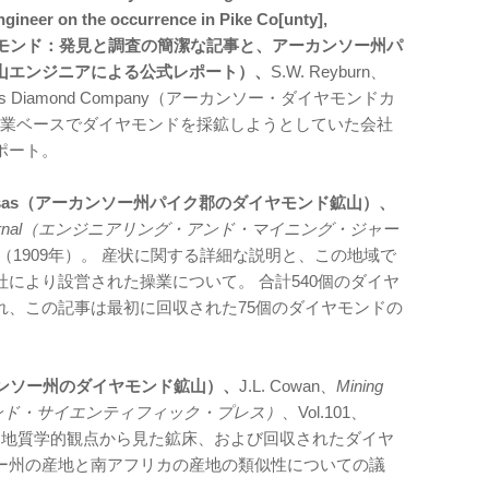
ngineer on the occurrence in Pike Co[unty],
ダイヤモンド：発見と調査の簡潔な記事と、アーカンソー州パ
山エンジニアによる公式レポート）、
S.W. Reyburn、
rkansas Diamond Company（アーカンソー・ダイヤモンドカ
。 商業ベースでダイヤモンドを採鉱しようとしていた会社
ポート。
ty, Arkansas（アーカンソー州パイク郡のダイヤモンド鉱山）、
ining Journal（エンジニアリング・アンド・マイニング・ジャー
55ページ（1909年）。 産状に関する詳細な説明と、この地域で
により設営された操業について。 合計540個のダイヤ
れ、この記事は最初に回収された75個のダイヤモンドの
as（アーカンソー州のダイヤモンド鉱山）、
J.L. Cowan、
Mining
ニング・アンド・サイエンティフィック・プレス）
、Vol.101、
10年）。 地質学的観点から見た鉱床、および回収されたダイヤ
ー州の産地と南アフリカの産地の類似性についての議