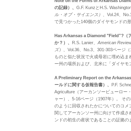
Note on the Forms of Arka
の記録）、
G.F. KunzとH.S. Washingt
ル・オブ・サイエンス）
、Vol.24、N
で見つかった140個のダイヤモンドの
Has Arkansas a Diamond "
か？）、
R.S. Lanier、
American R
ズ）
、Vol.36、No.3、301-30
ものと似た状況で火成母岩に埋め込ま
ー州の場所および、北米に「ダイヤモ
A Preliminary Report on the 
ールドに関する仮報告書）、
P.F. Schn
Agriculture（アーカンソービュ
ャー）、5-16ページ（1907年）。
のように回収されたかについてのコメ
関してアーカンソー州に向けて作成さ
ンドの初生の産状であることの証拠の