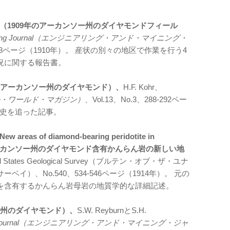
ds in 1909（1909年のアーカンソー州のダイヤモンドフィール
nd Mining Journal（エンジニアリング・アンド・マイニング・
67-768ページ（1910年）。 産状の別々の地区で作業を行う4
況に関する報告書。
s（これらのアーカンソー州のダイヤモンド）、
H.F. Kohr、
テクニカル・ワールド・マガジン）
、Vol.13、No.3、288-292ペー
歴史を追った記事。
New areas of diamond-bearing peridotite in
：アーカンソー州のダイヤモンド含有かんらん岩の新しい地
 United States Geological Survey（ブルテン・オブ・ザ・ユナ
）、No.540、534-546ページ（1914年）。 元の
を含有するかんらん岩母岩の地質学的な詳細記述。
カンソー州のダイヤモンド）、
S.W. ReyburnとS.H.
Mining Journal（エンジニアリング・アンド・マイニング・ジャ