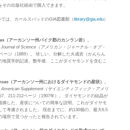
をその出版社経由で購入できます。
いては、カールスバッドのGIA図書館（
library@gia.edu
）
nty, Arkansas（アーカンソー州パイク郡のカンラン岩）、
an Journal of Science（アメリカン・ジャーナル・オブ・
50-59ページ（1889）。 珍しい、分解した火成岩（かんらん
の地質学的記述。数年後、ここがダイヤモンドを含むこ
s in Arkansas（アーカンソー州におけるダイヤモンドの産状）、
ific American Supplement（サイエンティフィック・アメリ
.1657、211-212ページ（1907年）。 ダイヤモンドの結晶が
指摘した、産状についての簡単な説明。これがダイヤモ
考慮されました。 現在までに、約130個の、最大6.5
の場所で見つかったと報告されています。