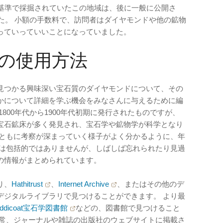
た基準で採掘されていたこの地域は、後に一般に公開さ
した。 小額の手数料で、訪問者はダイヤモンドや他の鉱物
っていっていいことになっていました。
の使用方法
見つかる興味深い宝石質のダイヤモンドについて、その
かについて詳細を学ぶ機会をみなさんに与えるために編
800年代から1900年代初期に発行されたものですが、
宝石鉱床が多く発見され、宝石学や鉱物学が科学となり
とともに考察が深まっていく様子がよく分かるように、年
トは包括的ではありませんが、しばしば忘れられたり見過
の情報がまとめられています。
り、
Hathitrust
、
Internet Archive
、またはその他のデ
デジタルライブラリで見つけることができます。 より最
. Liddicoat宝石学図書館
などの、図書館で見つけること
通常、ジャーナルや雑誌の出版社のウェブサイトに掲載さ