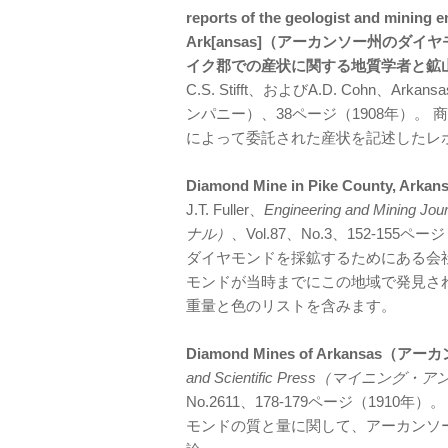
reports of the geologist and mining e
Ark[ansas]（アーカンソー州の
イク郡での産状に関する地質学者と鉱
C.S. Stifft、およびA.D. Cohn、A
ンパニー）、38ページ（1908年）
によって委託された産状を記述したレ
Diamond Mine in Pike Coun
J.T. Fuller、
Engineering and M
ナル）
、Vol.87、No.3、152-1
ダイヤモンドを採鉱するためにある会社
モンドが当時までにこの地域で発見さ
重量と色のリストを含みます。
Diamond Mines of Arkans
and Scientific Press（マイ
No.2611、178-179ページ（19
モンドの質と量に関して、アーカンソ