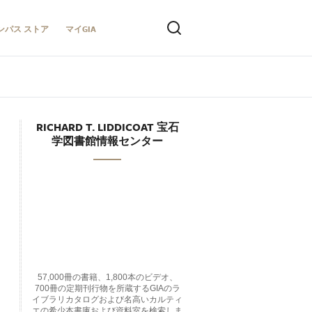
ンパス ストア
マイGIA
RICHARD T. LIDDICOAT 宝石
学図書館情報センター
57,000冊の書籍、1,800本のビデオ、
700冊の定期刊行物を所蔵するGIAのラ
イブラリカタログおよび名高いカルティ
エの希少本書庫および資料室を検索しま