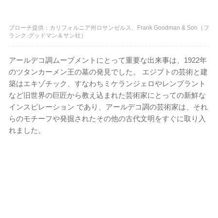
ブローチ提供：カリフォルニア州ロサンゼルス、Frank Goodman & Son（フ
ランク·グッドマン＆サン社）
アールデコ調ムーブメントにとって重要な出来事は、1922年
のツタンカーメン王の墓の発見でした。 エジプトの芸術と建
築はエキゾチック、すなわちミケランジェロやレンブラント
など旧世界の巨匠から教え込まれた芸術家にとっての新鮮な
インスピレーション であり、アールデコ調の芸術家は、それ
らのモチーフや発掘されたその他の古代文明をすぐに取り入
れました。