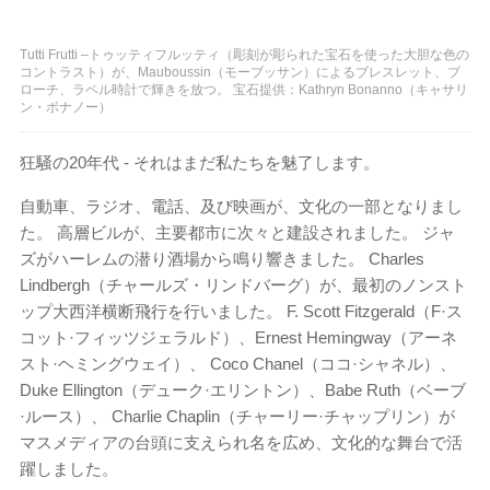
Tutti Frutti –トゥッティフルッティ（彫刻が彫られた宝石を使った大胆な色の
コントラスト）が、Mauboussin（モーブッサン）によるブレスレット、ブ
ローチ、ラペル時計で輝きを放つ。 宝石提供：Kathryn Bonanno（キャサリ
ン・ボナノー）
狂騒の20年代 - それはまだ私たちを魅了します。
自動車、ラジオ、電話、及び映画が、文化の一部となりまし
た。 高層ビルが、主要都市に次々と建設されました。 ジャ
ズがハーレムの潜り酒場から鳴り響きました。 Charles
Lindbergh（チャールズ・リンドバーグ）が、最初のノンスト
ップ大西洋横断飛行を行いました。 F. Scott Fitzgerald（F·ス
コット·フィッツジェラルド）、Ernest Hemingway（アーネ
スト·ヘミングウェイ）、 Coco Chanel（ココ·シャネル）、
Duke Ellington（デューク·エリントン）、Babe Ruth（ベーブ
·ルース）、 Charlie Chaplin（チャーリー·チャップリン）が
マスメディアの台頭に支えられ名を広め、文化的な舞台で活
躍しました。