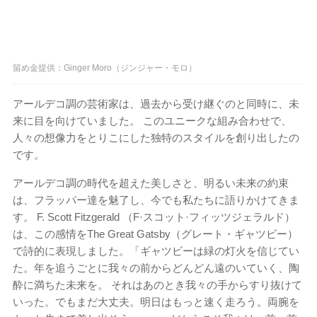
留め金提供：Ginger Moro（ジンジャー・モロ）
アールデコ調の芸術家は、過去から受け継ぐのと同時に、未
来に目を向けていました。 このユニークな組み合わせで、
人々の想像力をとりこにした独特のスタイルを創り出したの
です。
アールデコ調の時代を超えた美しさと、明るい未来の約束
は、フラッパー達を魅了し、今でも私たちに語りかけてきま
す。 F. Scott Fitzgerald （F·スコット·フィッツジェラルド）
は、この感情をThe Great Gatsby（グレート・ギャツビー）
で詩的に表現しました。「ギャツビーは緑の灯火を信じてい
た。年を追うごとに我々の前からどんどん遠のいていく、陶
酔に満ちた未来を。 それはあのとき我々の手からすり抜けて
いった。でもまだ大丈夫。明日はもっと速く走ろう。両腕を