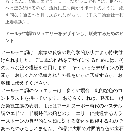
もっと先まで差し出そう。 。 。 だからこそ我々は、前へ前
へと進み続けるのだ。流れに立ち向かうボートのように、絶
え間なく過去へと押し戻されながらも。（中央口論新社ー村
上春樹訳）」
アールデコ調のジュエリーをデザインし、販売するためのヒ
ント
アールデコ調は、縦線や反復の幾何学的形状により特徴付
けられました。 デコ風の作品をデザインするためには、そ
のような線や模様を使用します。 そういったデザインの要
素が、おしゃれで洗練された外観をいかに形成するか、お
客様に伝えてください。
アールデコ調のジュエリーは、多くの場合、劇的な色のコ
ントラストを持っています。 おそらくこれは、将来に向け
た楽観主義の表明、またはアールヌーボー時代のパステル
調やエドワード朝時代の殆どのジュエリーに共通するカラ
ーストーンの典型的な欠如に対する変化を歓迎するもので
あったのかもしれません。 作品に大胆で対照的な色の宝石