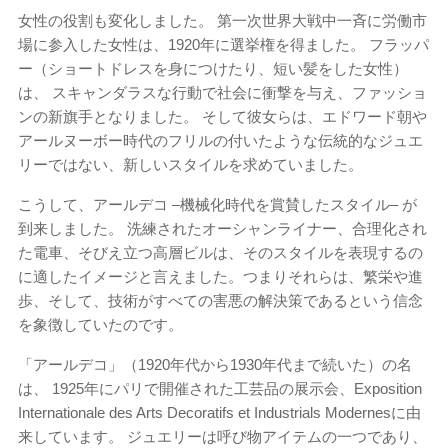
女性の役割も変化しました。 第一次世界大戦中一斉に労働市
場に参入した女性は、1920年に選挙権を得ました。 フラッパ
ー（ショートドレスを身につけたり、短い髪をした女性）
は、 スキャンダラスな行動で社会に衝撃を与え、ファッショ
ンの新旗手となりました。 そして彼女らは、エドワード朝や
アールヌーボー時代のフリルの付いたような伝統的なジュエ
リーではない、新しいスタイルを求めていました。
こうして、アールデコ –機械化時代を賞賛したスタイル– が
到来しました。 洗練されたオーシャンライナー、合理化され
た電車、そびえ立つ高層ビルは、そのスタイルを表現するの
に適したイメージと言えました。つまりそれらは、繁栄や進
歩、そして、技術がすべての害悪の解決策であるという信念
を象徴していたのです。
「アールデコ」（1920年代から1930年代まで続いた）の名
は、 1925年にパリで開催された工芸品の展示会、Exposition
Internationale des Arts Decoratifs et Industrials Modernesに由
来しています。 ジュエリーは呼び物アイテムの一つであり、