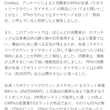
Condoは、アンケートによると消費者の44%が合成（ラボラ
トリーグロウン）ダイヤモンド の商品についてまだ聞いたこ
とがなく、37%がそのようなダイヤモンドを誤って「類似
石」と呼んでいると回答したと報告しました。
また、このアンケートでは、ほとんどの消費者が、ロマンチ
ックな出来事以外の贈り物や日常着用する「あまり重要でな
い」機会のために選べる宝石が増えるため、合成（ラボラト
リーグロウン）ダイヤモンド に対して偏りがなかったり好む
傾向にあることが判明したと報告しました。消費者は、価格
が上昇するにつれて強い価格抵抗を示しました。78%の消費
者が合成（ラボラトリーグロウン）ダイヤモンド には1,000
ドル（約10万円）以上は費やさないと述べました。
合成（ラボラトリーグロウン）ダイヤモンド をカラット単価
800ドル（約8万6000円）と石留めの費用を加えて販売するラ
イトボックスは、1年間オンラインで販売した後、この売上
の89%が総重量0.5カラットの作品であり、そのうち51%が無
色、27%がピンク、22%がブルーのダイヤモンドであったと