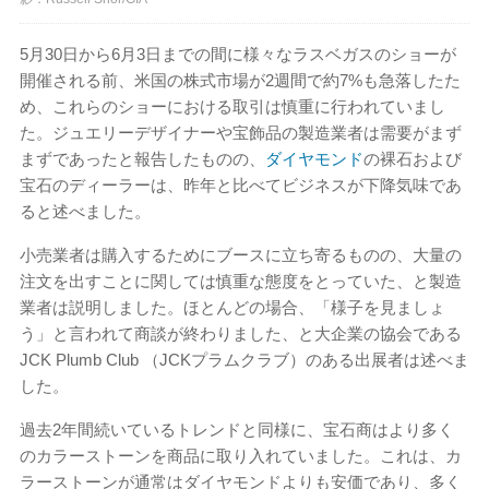
5月30日から6月3日までの間に様々なラスベガスのショーが
開催される前、米国の株式市場が2週間で約7%も急落したた
め、これらのショーにおける取引は慎重に行われていまし
た。ジュエリーデザイナーや宝飾品の製造業者は需要がまず
まずであったと報告したものの、
ダイヤモンド
の裸石および
宝石のディーラーは、昨年と比べてビジネスが下降気味であ
ると述べました。
小売業者は購入するためにブースに立ち寄るものの、大量の
注文を出すことに関しては慎重な態度をとっていた、と製造
業者は説明しました。ほとんどの場合、「様子を見ましょ
う」と言われて商談が終わりました、と大企業の協会である
JCK Plumb Club （JCKプラムクラブ）のある出展者は述べま
した。
過去2年間続いているトレンドと同様に、宝石商はより多く
のカラーストーンを商品に取り入れていました。これは、カ
ラーストーンが通常はダイヤモンドよりも安価であり、多く