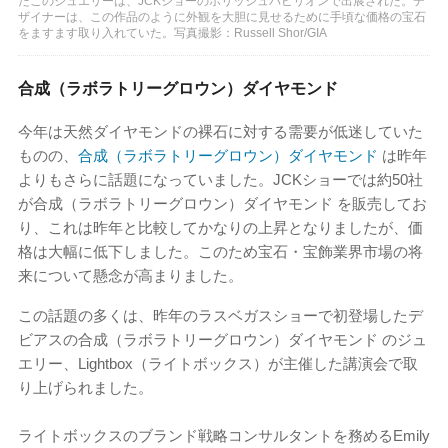
たこのジュエリーは、JCKショーのポリッシュパビリオンで出展された。デ
ザイナーは、この作品のように外観を大胆に見せるために手頃な価格の宝石
をますます取り入れていた。写真撮影：Russell Shor/GIA
合成（ラボラトリーグロウン）ダイヤモンド
今年は天然ダイヤモンドの裸石に対する需要が低迷していた
ものの、
合成（ラボラトリーグロウン）ダイヤモンド
は昨年
よりもさらに話題になっていました。JCKショーでは約50社
が合成（ラボラトリーグロウン）ダイヤモンド を販売してお
り、これは昨年と比較してかなりの上昇となりましたが、価
格は大幅に低下しました。このため宝石・宝飾業界市場の将
来について懸念が高まりました。
この話題の多くは、昨年のラスベガスショーで初登場したデ
ビアスの合成（ラボラトリーグロウン）ダイヤモンド のジュ
エリー、Lightbox（ライトボックス）が主催した講演会で取
り上げられました。
ライトボックスのブランド戦略コンサルタントを務めるEmily