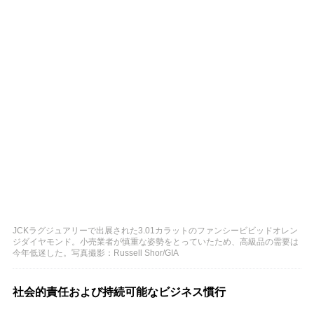
JCKラグジュアリーで出展された3.01カラットのファンシービビッドオレン
ジダイヤモンド。小売業者が慎重な姿勢をとっていたため、高級品の需要は
今年低迷した。写真撮影：Russell Shor/GIA
社会的責任および持続可能なビジネス慣行