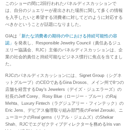
このショーの間に2回行われたパネルディスカッションで
は、自分のジュエリーが産出された場所に関して多くの情報
を入手したいと希望する消費者に対してどのように対応する
べきかということが話題になりました。
GIAは「
新たな消費者の期待の中における持続可能性の容
認」
を発表し、Responsible Jewelry Council（責任あるジュ
エリー協議会、RJC）主催のパネルディスカッションは、企
業の社会的責任と持続可能なビジネス慣行に焦点を当てまし
た。
RJCのパネルディスカッションには、Signet Group（シグネ
ットグループ）のCEOであるGina Drosos、メイン州で8つの
店舗を経営するDay’s Jewelers（デイズ・ジュエラーズ）の
社長のJeff Corey、Rosy Blue（ロージー・ブルー）のRaj
Mehta、Luxury Fintech（ラグジュアリー・フィンテック）の
Eric Jens、デビアス倫理取り組み部門長のFeriel Zerouki、ニ
ューヨークのReal gems（リアル・ジェムズ）のShekar
Shah、RJCでエグゼクティブディレクターを務めるIris van