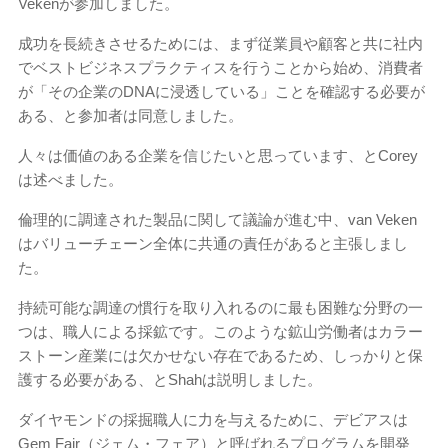
Vekenが参加しました。
成功を長続きさせるためには、まず従業員や顧客と共に社内
でベストビジネスプラクティスを行うことから始め、消費者
が「その企業のDNAに浸透している」ことを確認する必要が
ある、と参加者は同意しました。
人々は価値のある企業を信じたいと思っています、とCorey
は述べました。
倫理的に調達された製品に関して議論が進む中、van Veken
はバリューチェーン全体に共通の責任があると主張しまし
た。
持続可能な調達の慣行を取り入れるのに最も困難な分野の一
つは、職人による採鉱です。このような鉱山労働者はカラー
ストーン産業には欠かせない存在であるため、しっかりと保
護する必要がある、とShahは説明しました。
ダイヤモンドの採掘職人に力を与えるために、デビアスは
Gem Fair（ジェム・フェア）と呼ばれるプログラムを開発