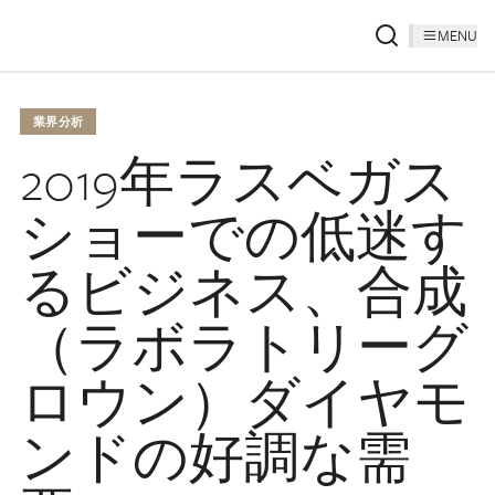
MENU
業界分析
2019年ラスベガス
ショーでの低迷す
るビジネス、合成
（ラボラトリーグ
ロウン）ダイヤモ
ンドの好調な需