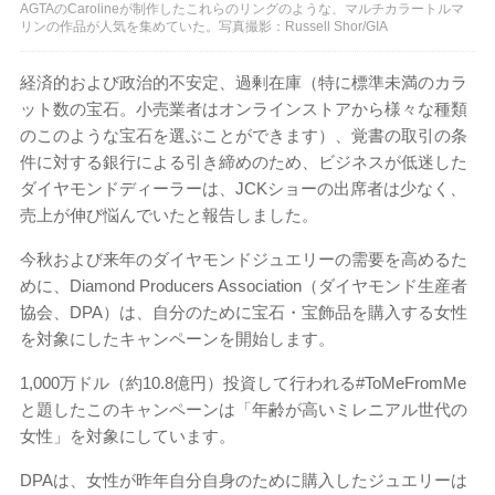
AGTAのCarolineが制作したこれらのリングのような、マルチカラートルマ
リンの作品が人気を集めていた。写真撮影：Russell Shor/GIA
経済的および政治的不安定、過剰在庫（特に標準未満のカラ
ット数の宝石。小売業者はオンラインストアから様々な種類
のこのような宝石を選ぶことができます）、覚書の取引の条
件に対する銀行による引き締めのため、ビジネスが低迷した
ダイヤモンドディーラーは、JCKショーの出席者は少なく、
売上が伸び悩んでいたと報告しました。
今秋および来年のダイヤモンドジュエリーの需要を高めるた
めに、Diamond Producers Association（ダイヤモンド生産者
協会、DPA）は、自分のために宝石・宝飾品を購入する女性
を対象にしたキャンペーンを開始します。
1,000万ドル（約10.8億円）投資して行われる#ToMeFromMe
と題したこのキャンペーンは「年齢が高いミレニアル世代の
女性」を対象にしています。
DPAは、女性が昨年自分自身のために購入したジュエリーは