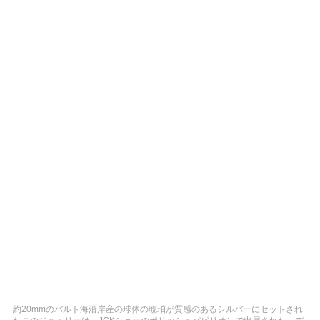
約20mmのバルト海沿岸産の球体の琥珀が質感のあるシルバーにセットされ