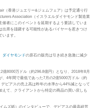
& Gem Fair（香港ジュエリー&ジェムフェア）は予定通り行
facturers Association（イスラエルダイヤモンド製造業
主催者にこのイベントを延期するよう要請していま
は出席を躊躇する可能性があるバイヤーを惹きつけ
ています。
、
ダイヤモンド
の原石の販売は引き続き急激に減少
8000万ドル（約296.8億円）となり、2018年8月
、4年間で最低であった7月の2億5000万ドル（約
。デビアスの売上高は昨年の水準から44%減となって
加えて、クライアントから特定の商品の買い戻しも
ーク・タイムズ紙）のインタビューで、デビアスの最高経営