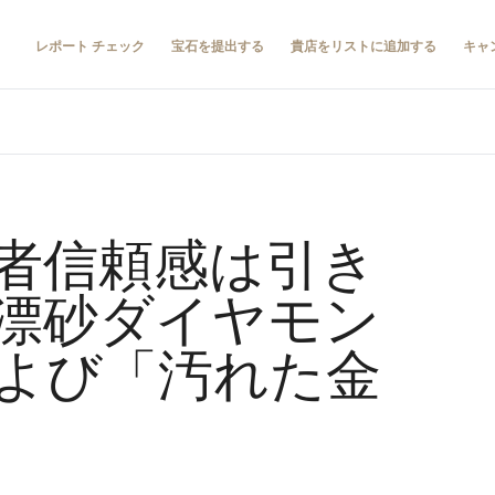
レポート チェック
宝石を提出する
貴店をリストに追加する
キャ
者信頼感は引き
漂砂ダイヤモン
よび「汚れた金