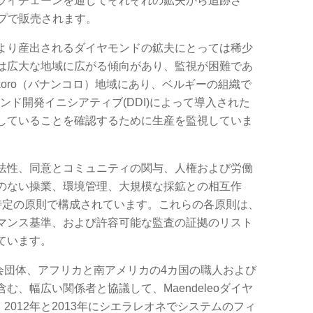
ライチェーンを通じてそれぞれの鉱夫から追跡さ
ープで販売されます。
より産出されるダイヤモンドの鉱夫にとっては稀少
は広大な地域に広がる傾向があり、監視が困難であ
koro（バナンコロ）地域にあり、ベルギーの組織で
イヤモンド開発イニシアティブ(DDI)によって導入された
準拠していることを確認するために生産を監視していま
、合法性、同意とコミュニティの関与、人権および労働
のない操業、環境管理、大規模な採鉱との相互作
特定の原則で構成されています。これらの各原則は、
マンス基準、および許容可能な監査の証拠のリスト
ています。
会団体、アフリカと南アメリカの4カ国の職人および
、幅広い関係者と協議して、Maendeleoダイヤ
2012年と2013年にシエラレオネでシステムのフィ