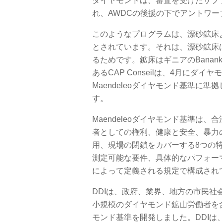
ダイヤモンドは、審査を受けたサプ
れ、AWDCの後援の下でアントワ
このようなプログラムは、漂砂鉱床
とされています。それは、漂砂鉱床
るためです。鉱床はギニアのBanan
あるCAP Conseilは、4月にダ
Maendeleoダイヤモンド基準に
す。
Maendeleoダイヤモンド基準は
者としての権利、健康と安全、暴力
用、現場の閉鎖をカバーする8つの
測定可能な要件、具体的なパフォー
によって定義される規定で構成され
DDIは、政府、業界、地方の市民社
小規模のダイヤモンド鉱山労働者を含む
モンド基準を開発しました。DDIは、