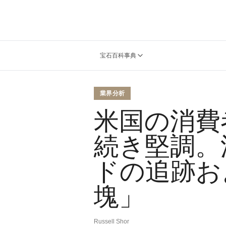
宝石百科事典
業界分析
米国の消費
続き堅調。
ドの追跡お
塊」
Russell Shor