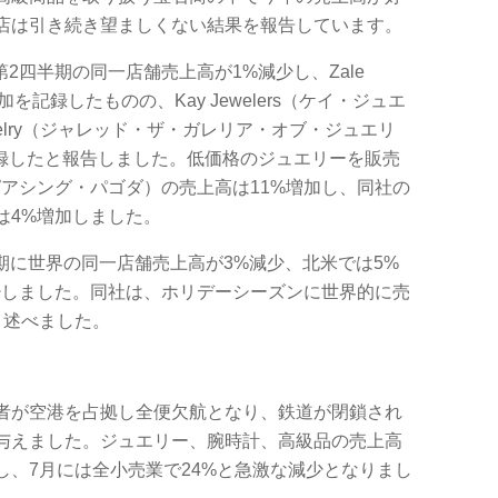
店は引き続き望ましくない結果を報告しています。
第2四半期の同一店舗売上高が1%減少し、Zale
を記録したものの、Kay Jewelers（ケイ・ジュエ
 of Jewelry（ジャレッド・ザ・ガレリア・オブ・ジュエリ
記録したと報告しました。低価格のジュエリーを販売
oda（ピアシング・パゴダ）の売上高は11%増加し、同社の
は4%増加しました。
期に世界の同一店舗売上高が3%減少、北米では5%
少しました。同社は、ホリデーシーズンに世界的に売
と述べました。
者が空港を占拠し全便欠航となり、鉄道が閉鎖され
与えました。ジュエリー、腕時計、高級品の売上高
し、7月には全小売業で24%と急激な減少となりまし