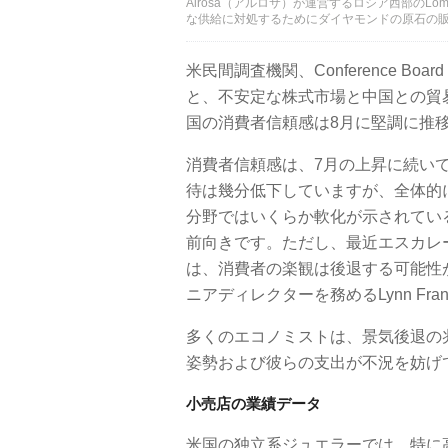
Alrosa（アルロサ）が運営するロシア西部のL
な供給に対処するためにダイヤモンドの原石の販売を大
米民間調査機関、Conference 
と、不安定な株式市場と中国との貿
国の消費者信頼感は8月に堅調に推
消費者信頼感は、7月の上昇に続い
待は幾分低下していますが、全体的
分野ではいくらか軟化が示されてい
前向きです。ただし、最近エスカレ
は、消費者の楽観は後退する可能性
ニアディレクターを務めるLynn Fr
多くのエコノミストは、景気後退の
姿勢および彼らの支出が不況を妨げ
小売店の業績データ
米国の独立系ジュエラーでは、特に