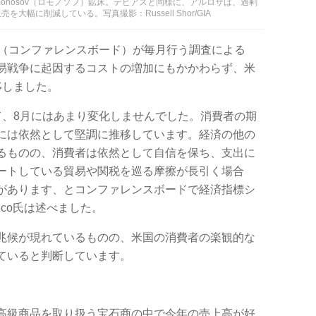
omonosov（ロモノソフ）鉱床。デビアスと同様に、アルロサは、過剰
幅に削減している。写真撮影：Russell Shor/GIA
Board（コンファレンスボード）が毎月行う調査による
易戦争に起因するコストの増加にもかかわらず、米
移しました。
て、8月にはあまり変化しませんでした。消費者の期
には依然として堅調に推移しています。経済の他の
るものの、消費者は依然として自信を保ち、支出に
ートしている貿易や関税を巡る摩擦が長引く場合
があります、とコンファレンスボードで経済指標シ
anco氏は述べました。
兆候が現れているものの、米国の消費者の楽観的な
ていると判断しています。
高級商品を取り扱う宝石商の中で今年の売上高が好