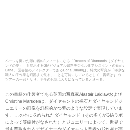
ページを開いた際に幅約3フィートになる「Dreams of Diamonds（ダイヤモ
ンドの夢）」を展示するGIAビジュアル資料デジタル化アシスタントのEmily
Lane。 図書館のディレクターであるDona Dirlamは、特大の写真が「稀少な
職人の手作業を細部まで見る」ことを可能にしているとして、書籍はすでに
ツアーの一部となり、学生のお気に入りになっていると述べる。
この書籍の作製者である英国の写真家Alastair Laidlawおよび
Christine Marsdenは、ダイヤモンドの裸石とダイヤモンドジ
ュエリーの画像を幻想的かつ夢のような設定で表現していま
す。 この本に収められたダイヤモンド（その多くがGIAラボ
によって等級付がなされた）とジュエリーによって、世界で
最も尊敬されるデザイナーやダイヤモンド業者の12作品が表