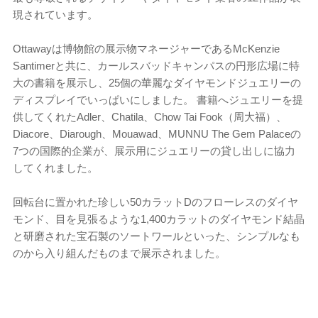
現されています。
Ottawayは博物館の展示物マネージャーであるMcKenzie
Santimerと共に、カールスバッドキャンパスの円形広場に特
大の書籍を展示し、25個の華麗なダイヤモンドジュエリーの
ディスプレイでいっぱいにしました。 書籍へジュエリーを提
供してくれたAdler、Chatila、Chow Tai Fook（周大福）、
Diacore、Diarough、Mouawad、MUNNU The Gem Palaceの
7つの国際的企業が、展示用にジュエリーの貸し出しに協力
してくれました。
回転台に置かれた珍しい50カラットDのフローレスのダイヤ
モンド、目を見張るような1,400カラットのダイヤモンド結晶
と研磨された宝石製のソートワールといった、シンプルなも
のから入り組んだものまで展示されました。