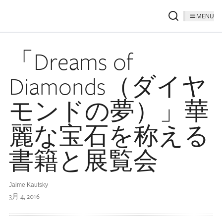
MENU
「Dreams of
Diamonds（ダイヤ
モンドの夢）」華
麗な宝石を称える
書籍と展覧会
Jaime Kautsky
3月 4, 2016