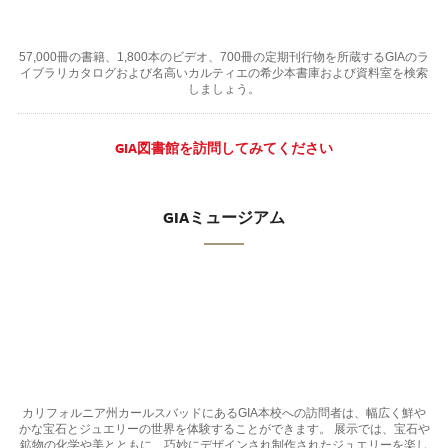
57,000冊の書籍、1,800本のビデオ、700冊の定期刊行物を所蔵するGIAのラ
イブラリカタログおよび名高いカルティエの希少本書庫および資料室を検索
しましょう。
GIA図書館を訪問してみてください
GIAミュージアム
カリフォルニア州カールスバッドにあるGIA本校への訪問者は、幅広く鮮や
かな宝石とジュエリーの世界を体験することができます。 展示では、宝石や
鉱物の化学や美とともに、巧妙にデザインされ制作されたジュエリーを楽し