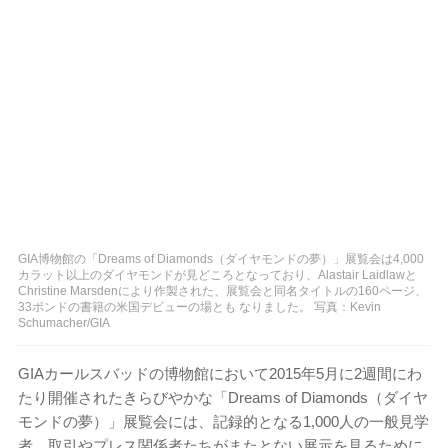
GIA博物館の「Dreams of Diamonds（ダイヤモンドの夢）」展覧会は4,000
カラット以上のダイヤモンドが見どころとなっており、Alastair Laidlawと
Christine Marsdenにより作製された、展覧会と同名タイトルの160ページ、
33ポンドの書籍の米国デビューの場とも なりました。 写真：Kevin
Schumacher/GIA
GIAカールスバッドの博物館において2015年5月に2週間にわ
たり開催されたきらびやかな「Dreams of Diamonds（ダイヤ
モンドの夢）」展覧会には、記録的となる1,000人の一般見学
者、取引やプレス関係者たちがまたとない展示を見るために