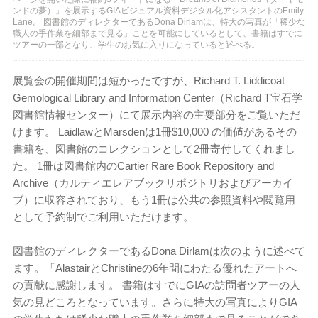
ンドの夢）」を展示するGIAビジュアル資料デジタル化アシスタントのEmily
Lane。 図書館のディレクターであるDona Dirlamは、特大の写真が「稀少な
職人の手作業を細部まで見る」ことを可能にしているとして、書籍はすでに
ツアーの一部となり、学生のお気に入りになっていると述べる。
展覧会の開催期間は短かったですが、Richard T. Liddicoat
Gemological Library and Information Center（Richard T宝石学
図書館情報センター）にて展示内容の主要部分をご覧いただ
けます。 LaidlawとMarsdenは1冊$10,000 の価値があるその
書籍を、図書館のコレクションとして2冊寄付してくれまし
た。 1冊は図書館内のCartier Rare Book Repository and
Archive（カルティエレアブックリポジトリおよびアーカイ
ブ）に収容されており、もう1冊は公共の参照資料や閲覧用
として予約制でご利用いただけます。
図書館のディレクターであるDona Dirlamは次のように述べて
ます。「AlastairとChristineの6年間にわたる優れたアートへ
の貢献に感謝します。 書籍はすでにGIAの訪問者ツアーの人
気の見どころとなっています。さらに特大の写真によりGIA