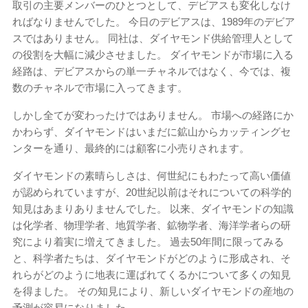
取引の主要メンバーのひとつとして、デビアスも変化しなけ
ればなりませんでした。 今日のデビアスは、1989年のデビア
スではありません。 同社は、ダイヤモンド供給管理人として
の役割を大幅に減少させました。 ダイヤモンドが市場に入る
経路は、デビアスからの単一チャネルではなく、今では、複
数のチャネルで市場に入ってきます。
しかし全てが変わったけではありません。 市場への経路にか
かわらず、ダイヤモンドはいまだに鉱山からカッティングセ
ンターを通り、最終的には顧客に小売りされます。
ダイヤモンドの素晴らしさは、何世紀にもわたって高い価値
が認められていますが、20世紀以前はそれについての科学的
知見はあまりありませんでした。 以来、ダイヤモンドの知識
は化学者、物理学者、地質学者、鉱物学者、海洋学者らの研
究により着実に増えてきました。 過去50年間に限ってみる
と、科学者たちは、ダイヤモンドがどのように形成され、そ
れらがどのように地表に運ばれてくるかについて多くの知見
を得ました。 その知見により、新しいダイヤモンドの産地の
予測が容易になりました。