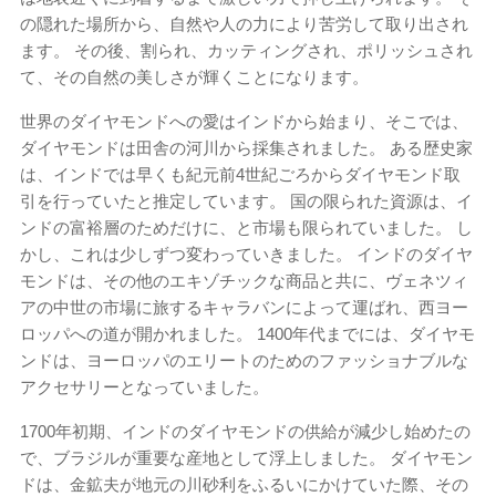
の隠れた場所から、自然や人の力により苦労して取り出され
ます。 その後、割られ、カッティングされ、ポリッシュされ
て、その自然の美しさが輝くことになります。
世界のダイヤモンドへの愛はインドから始まり、そこでは、
ダイヤモンドは田舎の河川から採集されました。 ある歴史家
は、インドでは早くも紀元前4世紀ごろからダイヤモンド取
引を行っていたと推定しています。 国の限られた資源は、イ
ンドの富裕層のためだけに、と市場も限られていました。 し
かし、これは少しずつ変わっていきました。 インドのダイヤ
モンドは、その他のエキゾチックな商品と共に、ヴェネツィ
アの中世の市場に旅するキャラバンによって運ばれ、西ヨー
ロッパへの道が開かれました。 1400年代までには、ダイヤモ
ンドは、ヨーロッパのエリートのためのファッショナブルな
アクセサリーとなっていました。
1700年初期、インドのダイヤモンドの供給が減少し始めたの
で、ブラジルが重要な産地として浮上しました。 ダイヤモン
ドは、金鉱夫が地元の川砂利をふるいにかけていた際、その