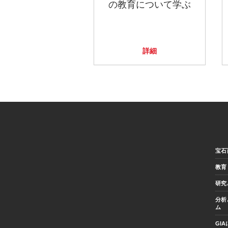
の教育について学ぶ
詳細
宝石
教育
研究
分析
ム
GI