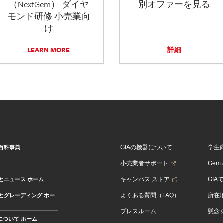
（NextGem） ダイヤ
別オファーを見る
モンド研修 小売業向
け
LEARN MORE
詳細
GIAの機器について
学生
百科事典
小売業者サポート
Gem &
キャンパス ストア
GIA
とニュース ホーム
よくある質問（FAQ）
所在
とグレーディング ホー
プレスルーム
懸念
Aについて ホーム