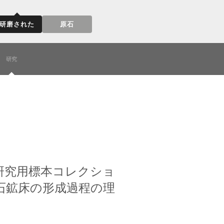
研磨された
原石
研究
研究用標本コレクショ
石鉱床の形成過程の理