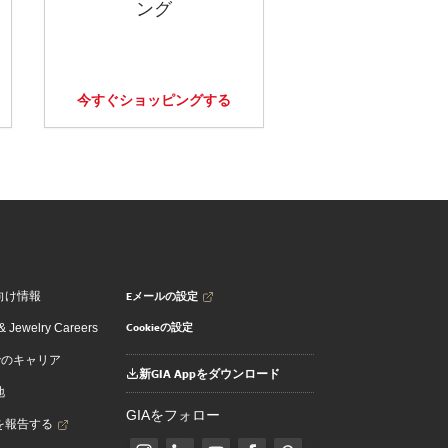
ング
今すぐショッピングする
Eメールの設定
向け情報
Cookieの設定
 Jewelry Careers
でのキャリア
新GIA Appをダウンロード
地
GIAをフォロー
を報告する