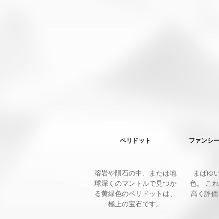
ペリドット
ファンシ
溶岩や隕石の中、または地
まばゆ
球深くのマントルで見つか
色。 こ
る黄緑色のペリドットは、
高く評価
極上の宝石です。