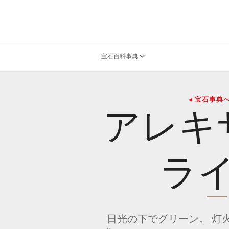
宝石百科事典
◂ 宝石事典
アレキ
ラ
日光の下でグリーン。 灯