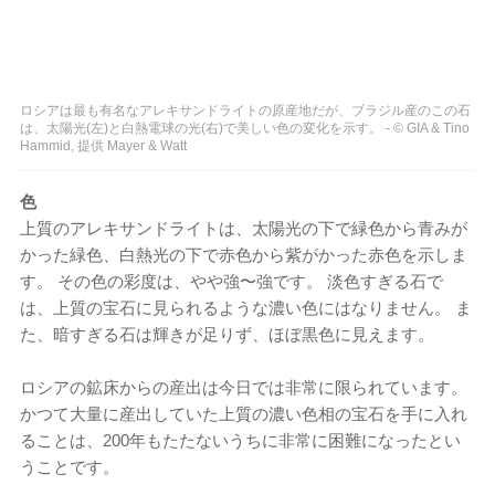
ロシアは最も有名なアレキサンドライトの原産地だが、ブラジル産のこの石
は、太陽光(左)と白熱電球の光(右)で美しい色の変化を示す。 - © GIA & Tino
Hammid, 提供 Mayer & Watt
色
上質のアレキサンドライトは、太陽光の下で緑色から青みが
かった緑色、白熱光の下で赤色から紫がかった赤色を示しま
す。 その色の彩度は、やや強〜強です。 淡色すぎる石で
は、上質の宝石に見られるような濃い色にはなりません。 ま
た、暗すぎる石は輝きが足りず、ほぼ黒色に見えます。
ロシアの鉱床からの産出は今日では非常に限られています。
かつて大量に産出していた上質の濃い色相の宝石を手に入れ
ることは、200年もたたないうちに非常に困難になったとい
うことです。