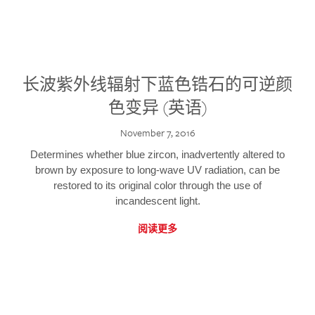
长波紫外线辐射下蓝色锆石的可逆颜
色变异 (英语)
November 7, 2016
Determines whether blue zircon, inadvertently altered to
brown by exposure to long-wave UV radiation, can be
restored to its original color through the use of
incandescent light.
阅读更多