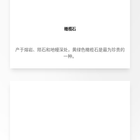
橄榄石
产于熔岩、陨石和地幔深处，黄绿色橄榄石是最为珍贵的
一种。