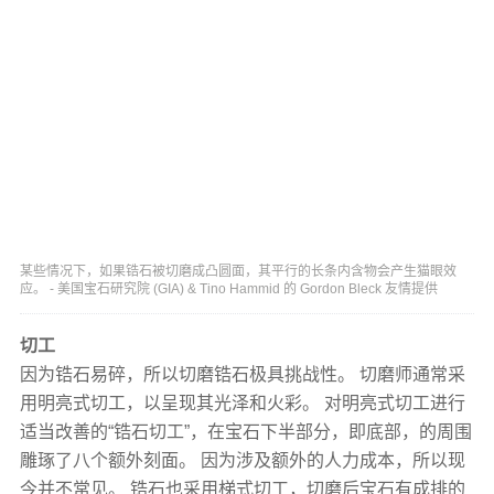
某些情况下，如果锆石被切磨成凸圆面，其平行的长条内含物会产生猫眼效
应。 - 美国宝石研究院 (GIA) & Tino Hammid 的 Gordon Bleck 友情提供
切工
因为锆石易碎，所以切磨锆石极具挑战性。 切磨师通常采
用明亮式切工，以呈现其光泽和火彩。 对明亮式切工进行
适当改善的“锆石切工”，在宝石下半部分，即底部，的周围
雕琢了八个额外刻面。 因为涉及额外的人力成本，所以现
今并不常见。 锆石也采用梯式切工，切磨后宝石有成排的