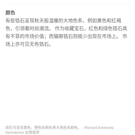
颜色
有些锆石呈现秋天般温暖的大地色系，例如黄色和红褐
色，引领着时尚潮流。 作为收藏宝石，红色和绿色锆石具
有不菲的市场价值；而猫眼锆石则极少出现在市场上。 市
场上亦可见无色锆石。
锆石可呈现黄色、橙色和褐色等大地色系颜色。 - Richard Krementz
Gemstones 友情提供