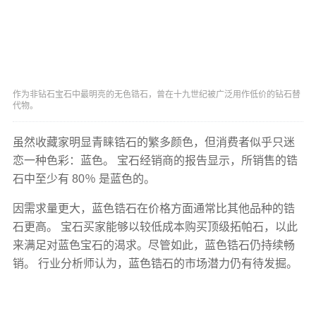
作为非钻石宝石中最明亮的无色锆石，曾在十九世纪被广泛用作低价的钻石替
代物。
虽然收藏家明显青睐锆石的繁多颜色，但消费者似乎只迷
恋一种色彩：蓝色。 宝石经销商的报告显示，所销售的锆
石中至少有 80％ 是蓝色的。
因需求量更大，蓝色锆石在价格方面通常比其他品种的锆
石更高。 宝石买家能够以较低成本购买顶级拓帕石，以此
来满足对蓝色宝石的渴求。尽管如此，蓝色锆石仍持续畅
销。 行业分析师认为，蓝色锆石的市场潜力仍有待发掘。