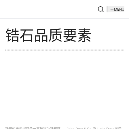
MENU
锆石品质要素
锆石的典型绿蓝色一直被称为锆石蓝。 - John Dyer & Co.的 Lydia Dyer 友情