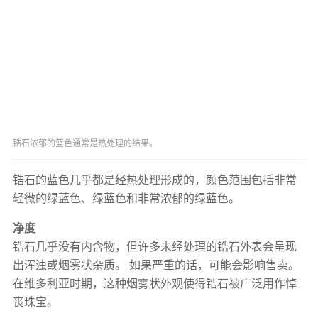
锆石浓郁的蓝色通常是热处理的结果。
锆石的蓝色几乎都是经热处理形成的，颜色范围包括非常
轻微的绿蓝色、绿蓝色和非常浓郁的绿蓝色。
净度
锆石几乎没有内含物，但许多未经处理的锆石外表会呈现
出浑浊或烟雾状杂质。 如果严重的话，可能会影响售卖。
在维多利亚时期，这种烟雾状外观使得锆石被广泛用作悼
丧珠宝。