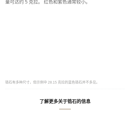
量可达约 5 克拉。 红色和紫色通常较小。
锆石有多种尺寸，但示例中 28.15 克拉的蓝色锆石并不多见。
了解更多关于锆石的信息