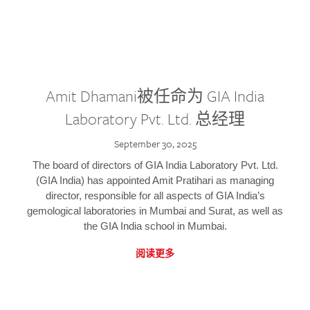
Amit Dhamani被任命为 GIA India
Laboratory Pvt. Ltd. 总经理
September 30, 2025
The board of directors of GIA India Laboratory Pvt. Ltd.
(GIA India) has appointed Amit Pratihari as managing
director, responsible for all aspects of GIA India’s
gemological laboratories in Mumbai and Surat, as well as
the GIA India school in Mumbai.
阅读更多