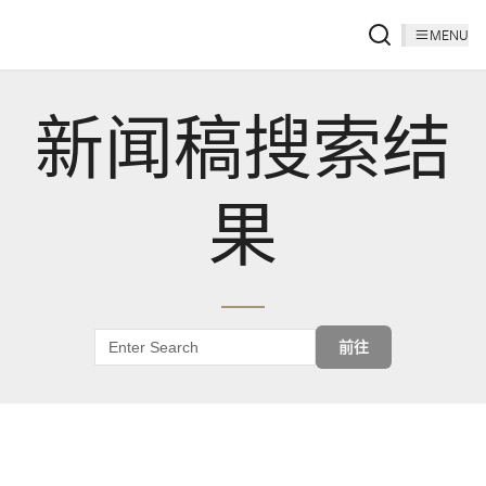
MENU
新闻稿搜索结
果
前往