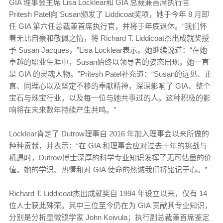
GIA 理事会主席 Lisa Locklear和 GIA 总裁兼首席执行官
Pritesh Patel向 Susan颁发了 Liddicoat奖项，她于今年 8 月卸
任 GIA 第六任总裁兼首席执行官，并将于年底退休。“我们怀
着无比自豪和敬佩之情，将 Richard T. Liddicoat杰出成就奖授
予 Susan Jacques，”Lisa Locklear表示。她继续说道：“在她
卓越的职业生涯中，Susan始终以领导者的姿态出现，她一直
是 GIA 的灵魂人物。”Pritesh Patel补充道：“Susan的远见、正
直、同理心以及坚定不移的奉献精神，深深影响了 GIA、整个
宝石与珠宝行业，以及每一位与她共事过的人。这种积极的影
响将在未来数年持续产生共鸣。”
Locklear肯定了 Dutrow理事自 2016 年加入理事会以来所做的
种种贡献，并表示：“在 GIA 和理事会应对过去十年的挑战与
机遇时，Dutrow博士深厚的科学专业知识发挥了无可估量的价
值。她的学识、热情和对 GIA 使命的热诚我们将铭记于心。”
Richard T. Liddicoat杰出成就奖自 1994 年设立以来，仅有 14
位人士获此殊荣。其中三位至今仍在为 GIA 贡献其专业知识，
分别是分析显微镜学家 John Koivula；执行副总裁兼首席鉴定