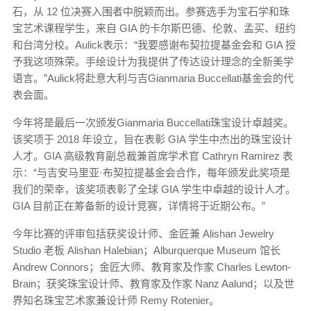
石，从 12 位决赛入围者中脱颖而出。参赛选手为宝石学和珠
宝艺术课程学生，来自 GIA 的卡尔斯巴德、伦敦、孟买、纽约
和台湾分校。Aulick表示：“我要感谢布契拉提基金会和 GIA 授
予我这项殊荣。手绘设计为我提供了传达设计理念的全新美学
语言。”Aulick将赴意大利与吉Gianmaria Buccellati基金会的代
表会面。
今年将是最后一次颁发Gianmaria Buccellati珠宝设计卓越奖。
该奖项于 2018 年设立，旨在表彰 GIA 学生中杰出的珠宝设计
人才。GIA 高级教育副总裁兼首席学术官 Cathryn Ramirez 表
示：“与吉安马里亚·布契拉提基金会合作，每年颁发此奖项是
我们的荣幸，该奖项表彰了全球 GIA 学生中卓越的设计人才。
GIA 目前正在筹备新的设计竞赛，详情将于近期公布。”
今年比赛的评审包括获奖设计师、金匠兼 Alishan Jewelry
Studio 老板 Alishan Halebian；Alburquerque Museum 馆长
Andrew Connors；金匠大师、教育家及作家 Charles Lewton-
Brain；获奖珠宝设计师、教育家及作家 Nanz Aalund；以及世
界知名珠宝艺术家兼设计师 Remy Rotenier。