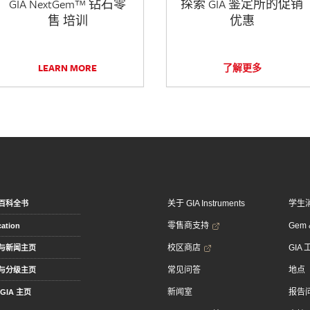
GIA NextGem™ 钻石零
探索 GIA 鉴定所的促销
售 培训
优惠
LEARN MORE
了解更多
关于 GIA Instruments
学生
百科全书
零售商支持
Gem &
ation
校区商店
GIA
与新闻主页
常见问答
地点
与分级主页
新闻室
报告
GIA 主页