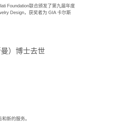
ellati Foundation联合颁发了第九届年度
 in Jewelry Design，获奖者为 GIA 卡尔斯
治·罗斯曼）博士去世
定报告和新的服务。