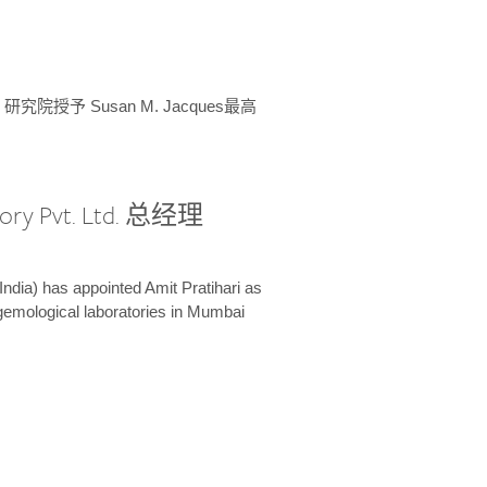
授予 Susan M. Jacques最高
ory Pvt. Ltd. 总经理
India) has appointed Amit Pratihari as
 gemological laboratories in Mumbai