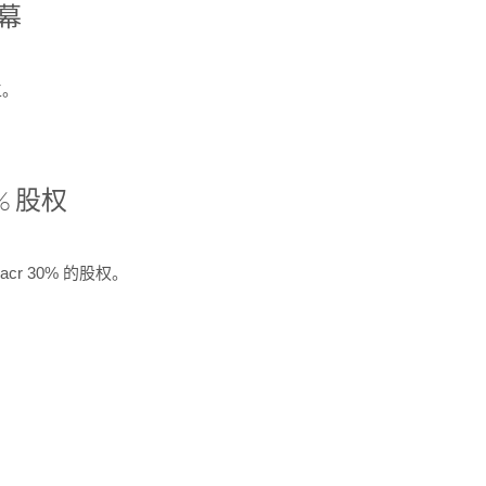
开幕
生。
% 股权
cr 30% 的股权。