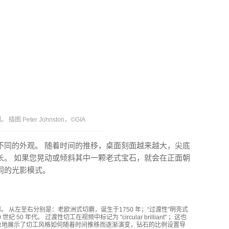
eter Johnston，©GIA
不同的外观。 随着时间的推移，桌面刻面越来越大，尖底
长。 如果您晃动或倾斜其中一颗老式宝石，就会在正面朝
同的光影模式。
 从左至右分别是：老欧洲式切磨，诞生于1750 年；“过渡性”明亮式
50 年代。 过渡性切工在视频中标记为 "circular brilliant" ；这也
形象地展示了切工风格如何随着时间推移而逐渐演变，钻石的比例设置导