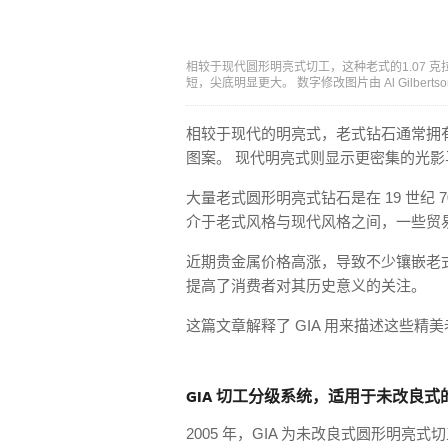
相较于现代圆形明亮式切工，这种老式的1.07 克
短，尖底明显更大。 数字修改图片由 Al Gilbertson 制
相较于现代的明亮式，老式钻石通常拥有
图案。 现代明亮式则显示更密集的光影
大量老式圆形明亮式钻石是在 19 世纪 7
介于老式风格与现代风格之间，一些贸易
近期贵金属价格高涨，导致不少镶嵌老
提高了消费者对其历史意义的关注。
这篇文章解释了 GIA 用来描述这些精
GIA 切工分级系统，适用于未改良
2005 年，GIA 为未改良式圆形明亮