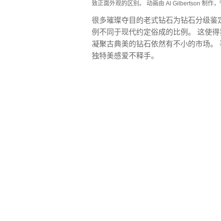
致正面外观的区别。 动画由 Al Gilbertson 制作，
很多璀璨夺目的老式钻石为钻石分级鉴定
例不同于现代约定俗成的比例。 这使得
凝聚古典美的钻石依然有不小的市场。
独特美感爱不释手。