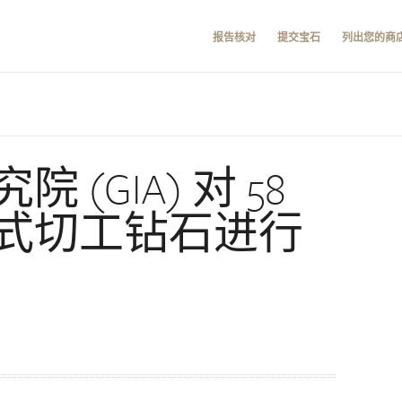
报告核对
提交宝石
列出您的商
(GIA) 对 58
式切工钻石进行