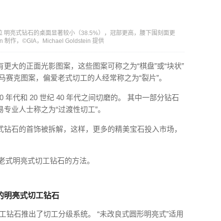
拉 明亮式钻石的桌面显著较小（38.5%），冠部更高，腰下围刻面更
作，©GIA，Michael Goldstein 提供
更大的正面光影图案，这些图案可称之为“棋盘”或“块状”
马赛克图案，偏爱老式切工的人经常称之为“裂片”。
0 年代和 20 世纪 40 年代之间切磨的。 其中一部分钻石
专业人士称之为“过渡性切工”。
式钻石的首饰被拆解，这样，更多的精美宝石投入市场，
美老式明亮式切工钻石的方法。
式的明亮式切工钻石
式切工钻石推出了切工分级系统。 “未改良式圆形明亮式”适用