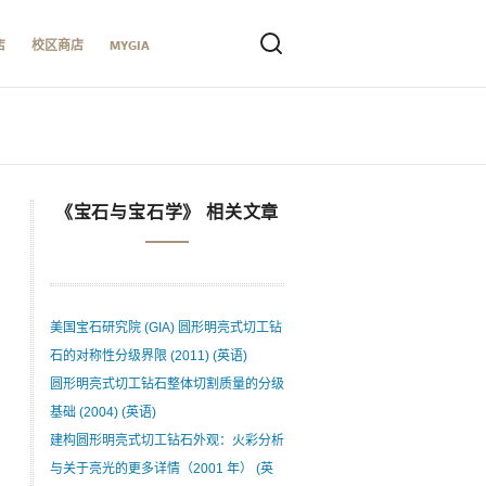
店
校区商店
MYGIA
《宝石与宝石学》 相关文章
美国宝石研究院 (GIA) 圆形明亮式切工钻
石的对称性分级界限 (2011) (英语)
圆形明亮式切工钻石整体切割质量的分级
基础 (2004) (英语)
建构圆形明亮式切工钻石外观：火彩分析
与关于亮光的更多详情（2001 年） (英