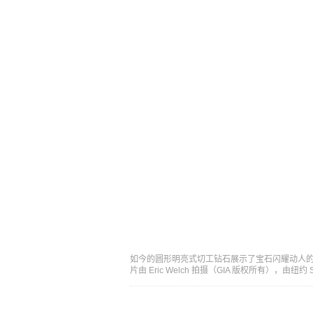
如今的圆形明亮式切工钻石展示了宝石闪耀动人的
片由 Eric Welch 拍摄（GIA 版权所有），由纽约 Si