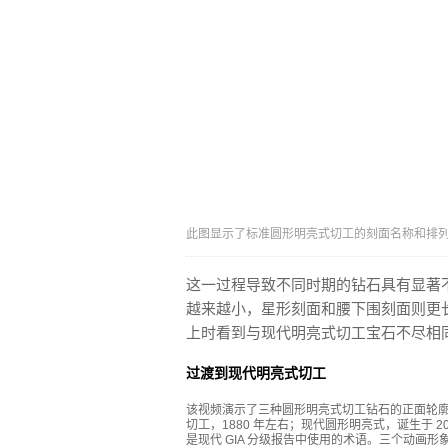
此图显示了标准圆形明亮式切工的刻面名称和排列。 插图 P
这一过程导致不同时期的钻石具有显著
越来越小，星形刻面和腰下围刻面则更
上时看到与现代明亮式切工宝石不尽相
过渡到现代明亮式切工
该视频演示了三种圆形明亮式切工钻石的正面轮廓。
切工，1880 年左右；现代圆形明亮式，诞生于 20 世纪 
是现代 GIA 分级报告中使用的术语。三个动画