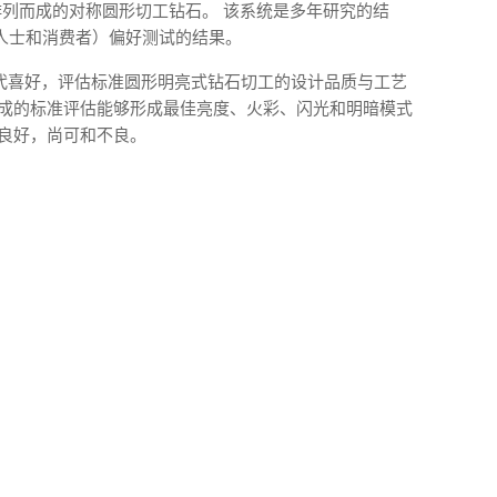
则排列而成的对称圆形切工钻石。 该系统是多年研究的结
人士和消费者）偏好测试的结果。
现代喜好，评估标准圆形明亮式钻石切工的设计品质与工艺
俗成的标准评估能够形成最佳亮度、火彩、闪光和明暗模式
，良好，尚可和不良。