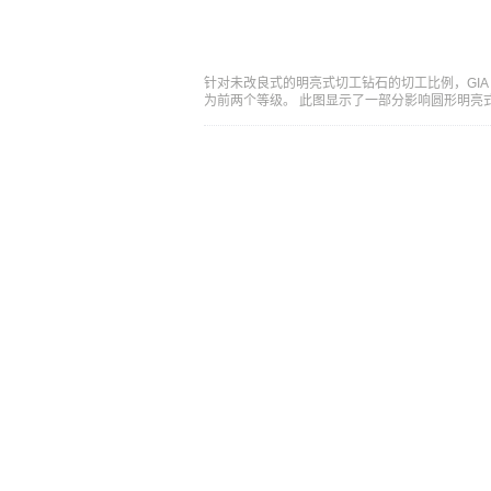
针对未改良式的明亮式切工钻石的切工比例，GIA 
为前两个等级。 此图显示了一部分影响圆形明亮式切工钻