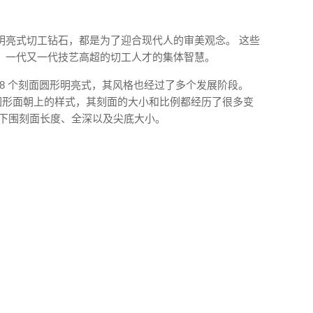
明亮式切工钻石，都是为了迎合现代人的审美观念。 这些
，一代又一代技艺高超的切工人才的集体智慧。
 58 个刻面圆形明亮式，其风格也经过了多个发展阶段。
成为圆形面朝上的样式，其刻面的大小和比例都经历了很多变
腰下围刻面长度、全深以及尖底大小。