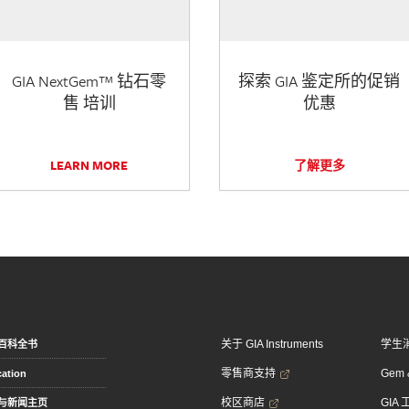
GIA NextGem™ 钻石零
探索 GIA 鉴定所的促销
售 培训
优惠
LEARN MORE
了解更多
关于 GIA Instruments
学生
百科全书
零售商支持
Gem &
ation
校区商店
GIA
与新闻主页