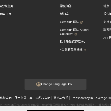
常见问答
地点
与分级主页
新闻室
报告
GIA 主页
GemKids 网站
支持 
GemKids 网站 Alumni
联系
Collective
API
珠宝质量保证基准v
4C 钻石品质标准
Change Language:
CN
|
|
|
|
私权声明
使用条款
客户隐私权声明
道德与合规
Transparency in Coverage R
002 - 2026 美国宝石研究院 GIA 是一家符合美国税法第 501(c)(3) 条的非营利组织。 保留所