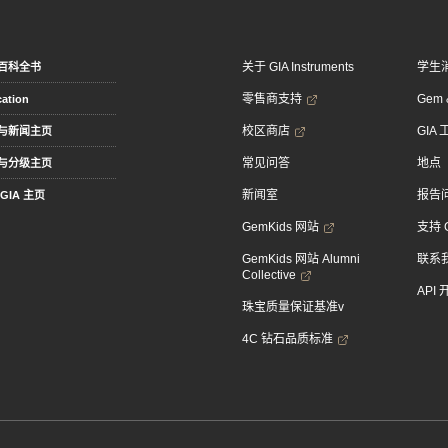
关于 GIA Instruments
学生
百科全书
零售商支持
Gem &
ation
校区商店
GIA
与新闻主页
常见问答
地点
与分级主页
新闻室
报告
GIA 主页
GemKids 网站
支持 
GemKids 网站 Alumni
联系
Collective
API
珠宝质量保证基准v
4C 钻石品质标准