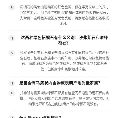
柘榴石的确会出现纯正的红色色调，但在半克拉以上的尺寸
A
中非常少见。 红色中带有明显的褐色或极暗色调的柘榴石更
为常见，这种色调被视为黑色反射，特别是在柘榴石吸收光
线时。
这两种绿色柘榴石有什么区别：沙弗莱石和浓绿
Q
榴石？
虽然某些沙弗莱石和某些浓绿榴石有相同的绿色，但这两种
A
宝石属于柘榴石家族中不同的矿物。沙弗莱石为绿色钙铝榴
石，而浓绿榴石为绿色钙铁榴石。钙铁榴石比钙铝榴石更
软，但折射率和色散相对较高。
是否含有马尾状内含物就表明产地为俄罗斯？
Q
并非所有俄罗斯浓绿榴石都拥有这些闻名遐迩的温石棉内含
A
物。 伊朗和意大利出产的浓绿榴石也可见马尾状内含物，但
纳米比亚和马达加斯加出产的浓绿榴石则没有。
什么是 AAA 级柘榴石？
Q