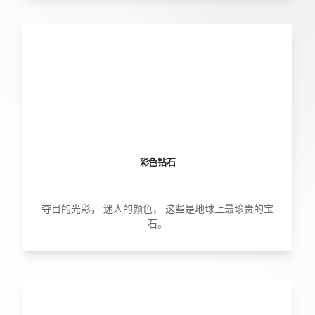
彩色钻石
夺目的光彩， 迷人的颜色， 这些是地球上最珍贵的宝
石。