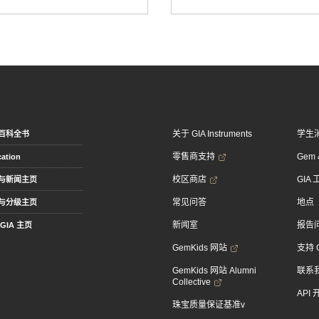
关于 GIA Instruments
学生
百科全书
零售商支持
Gem &
ation
校区商店
GIA
与新闻主页
常见问答
地点
与分级主页
新闻室
报告
GIA 主页
GemKids 网站
支持 
GemKids 网站 Alumni
联系
Collective
API
珠宝质量保证基准v