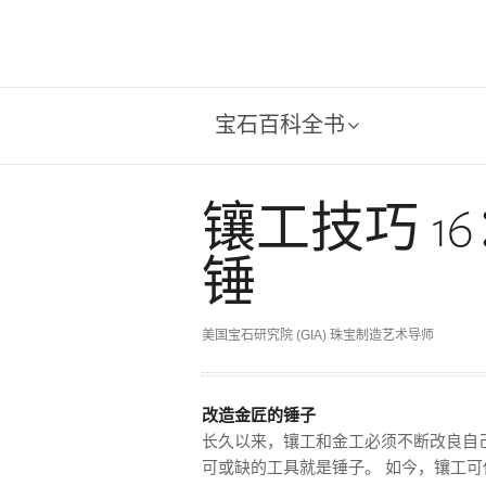
宝石百科全书
镶工技巧 1
锤
美国宝石研究院 (GIA) 珠宝制造艺术导师
改造金匠的锤子
长久以来，镶工和金工必须不断改良自
可或缺的工具就是锤子。 如今，镶工