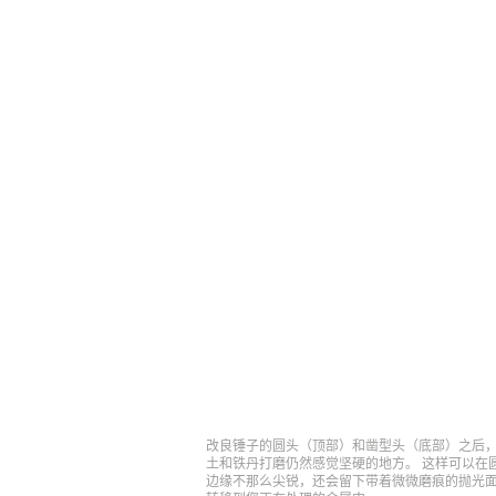
改良锤子的圆头（顶部）和凿型头（底部）之后，
土和铁丹打磨仍然感觉坚硬的地方。 这样可以在
边缘不那么尖锐，还会留下带着微微磨痕的抛光面