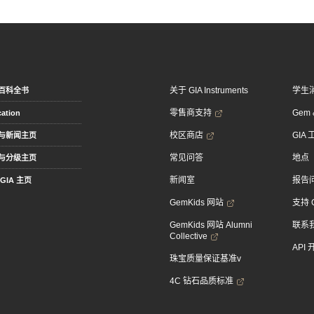
关于 GIA Instruments
学生
百科全书
零售商支持
Gem &
ation
校区商店
GIA
与新闻主页
常见问答
地点
与分级主页
新闻室
报告
GIA 主页
GemKids 网站
支持 
GemKids 网站 Alumni
联系
Collective
API
珠宝质量保证基准v
4C 钻石品质标准