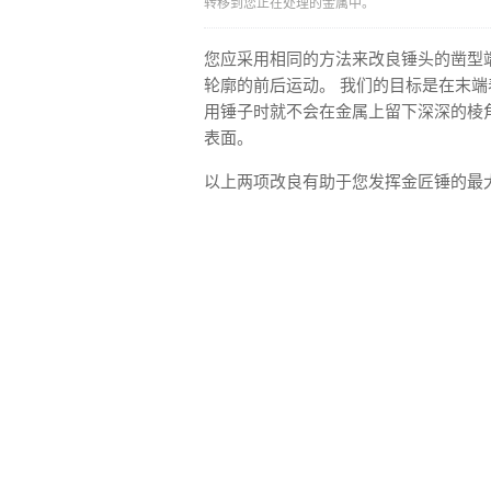
转移到您正在处理的金属中。
您应采用相同的方法来改良锤头的凿型
轮廓的前后运动。 我们的目标是在末
用锤子时就不会在金属上留下深深的棱角
表面。
以上两项改良有助于您发挥金匠锤的最