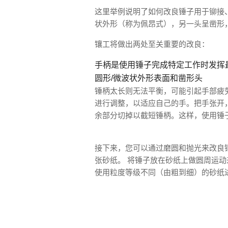
这里举例说明了如何改良锤子用于铆接
状外形（称为佩昂式），另一头呈凿形
镶工将做出两处至关重要的改良：
手柄是使用锤子完成特定工作时发挥
圆形/微波状外形表面和凿形头
锤柄太长则无法平衡，可能引起手部疲劳
进行调整，以适应自己的手。把手张开
余部分切掉以截短锤柄。这样，使用锤
接下来，您可以通过磨圆和抛光来改良
张砂纸。 将锤子放在砂纸上做圆周运动
使用粒度等级不同（由粗到细）的砂纸