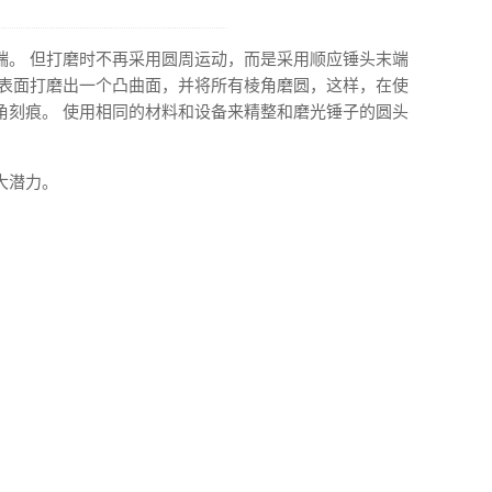
端。 但打磨时不再采用圆周运动，而是采用顺应锤头末端
端表面打磨出一个凸曲面，并将所有棱角磨圆，这样，在使
刻痕。 使用相同的材​​料和设备来精整和磨光锤子的圆头
大潜力。