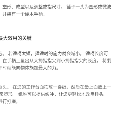
、塑形、成型以及调整戒指尺寸。 锤子一头为圆形或微波
，并装有一个硬木手柄。
最大效用的关键
。 若锤柄太短，挥锤时的施力就会减小。 锤柄长度可
，在手柄上量出从大拇指指尖到小拇指指尖的长度。 将剩
子时就能向物体施加最大的力。
锤头。 在您的工作台面摆放一叠纸，然后在最上面放上一
来塑形。 纸堆可以提供缓冲，让您更轻松地改良锤头。
进行打磨。