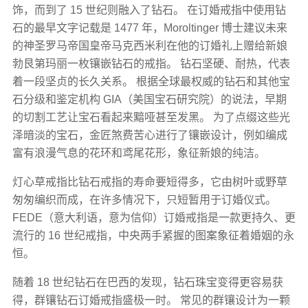
饰，而到了 15 世纪则融入了钻石。 在订婚戒指中使用钻
石的最早文字记载是 1477 年，Morolt​​inger 博士建议未来
的神圣罗马帝国皇帝马克西米利在他的订婚礼上赠给新娘
勃艮第玛丽一枚镶嵌钻石的戒指。 钻石坚硬、耐热，代表
着一段坚贞的长久关系。 根据全球最权威的钻石和其他宝
石分级和鉴定机构 GIA（美国宝石研究院）的说法，早期
的切割工艺让宝石看起来黯哑甚至发黑。 为了点缀这些光
泽暗淡的宝石，金匠煞费苦心进行了镶嵌设计，例如编成
富有浪漫气息的花环和鸢尾花形，象征新娘的纯洁。
灯心草戒指比钻石戒指的寿命要短得多，它由树叶或野草
匆匆编织而成，在许多情况下，只短暂用于订婚仪式。
FEDE（意大利语，意为信仰）订婚戒指是一款更持久、更
流行的 16 世纪戒指，中央两手紧握的图案象征着婚姻的永
恒。
随着 18 世纪钻石在巴西的发现，钻石珠宝变得更容易获
得，群镶钻石订婚戒指盛极一时。 常见的群镶设计为一颗