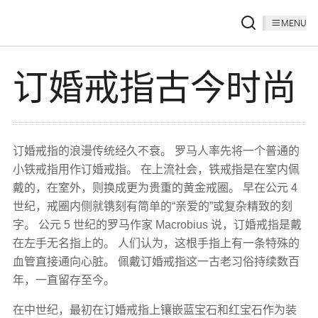
MENU
订婚戒指古今时尚
订婚戒指的浪漫传统经久不衰。 罗马人率先将一个普通的
小铁戒指用作订婚戒指。 在上流社会，铁戒指是在室内佩
戴的，在室外，则换成更为贵重的黄金戒圈。 早在公元 4
世纪，戒圈内侧就镌刻有简单的“亲爱的”或复杂精致的刻
字。 公元 5 世纪的罗马作家 Macrobius 说，订婚戒指是戴
在左手无名指上的。 人们认为，这根手指上有一条特殊的
血管直接通向心脏。 佩戴订婚戒指这一古老习俗持续数百
年，一直留存至今。
在中世纪，最初在订婚戒指上镶嵌蓝宝石和红宝石作为装