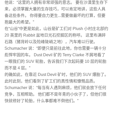
他说：“这里的人拥有非常顽强的意志。 要在沙漠里生存下
来，必须掌握大量的生存技巧，可以肯定地讲，这些人具
备这些条件。 你得要自力更生...需要做最坏的打算，但要
抱最大的希望。”
在“山谷”中更是如此，山谷是矿工们对 Plush 小村庄北部约
20 英里的 Rabbit 盆地日光石挖掘区的称呼。 这里布满碎
石路（猪背岭以及险峰陡峭之地），汽车难以行驶。
Schumacher 说：“即便只是前往此地，你也需要一辆十分
彪悍牢固的车。 Dust Devil 矿的 Terry Clarke 不屑地看了
一眼我们的 SUV 轮胎，告诉我们下次起码要 10 层的轮胎
而不是 4 层。”
的确如此，在靠近 Dust Devil 矿时，他们的 SUV 爆胎了。
此时此刻，他们看到了矿工们的真性情和慷慨品质。
Schumacher 说：“每当有人遇到麻烦，他们就会放下任何
竞争，互相帮助。 他们都不是年青的小伙子了，但他们很
快就修好了轮胎，什么事都难不倒他们。”