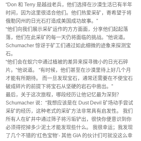
“Don 和 Terry 是越战老兵，他们选择在沙漠生活已有半年
时间，因为这里很适合他们。他们热爱采矿，寄希望于将
俄勒冈州的日光石打造成美国成功故事。”
“他们向我们展示采矿运作的方方面面，分享他们起起落
落，他们在此采矿的每一天仍将面临的挑战。”他说道。
Schumacher 惊讶于矿工们通过如此细微的迹象来探测宝
石。
“他们会在蚁穴中通过植被的差异来探寻微小的日光石碎
片。”他说道。 “有时候，他们甚至在沙漠里待上好几个月
才能有所期待。 而一旦发现宝石，通常还需要在不使宝石
破成碎片的前提下将宝石从坚硬的岩石中凿出。”
最后，关于这次旅程，哪段经历让他记忆最为深刻？
Schumacher 说：“我想应该是在 Dust Devil 矿场动手尝试
采矿的经历，这种老式的采矿方法非常具有启发性。 我们
所有人在矿井中通过筛子将污垢铲出，很快你便意识到你
必须得挖掉多少泥土才能发现些什么。 我很幸运；我发现
了几个不错的‘红色宝物’- 其他 GIA 的伙计们可就没这么幸