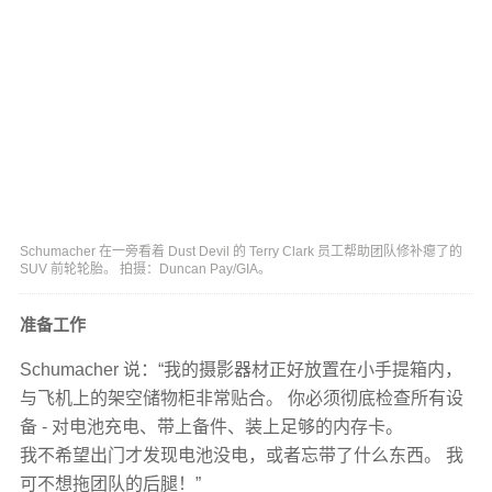
Schumacher 在一旁看着 Dust Devil 的 Terry Clark 员工帮助团队修补瘪了的
SUV 前轮轮胎。 拍摄：Duncan Pay/GIA。
准备工作
Schumacher 说：“我的摄影器材正好放置在小手提箱内，
与飞机上的架空储物柜非常贴合。 你必须彻底检查所有设
备 - 对电池充电、带上备件、装上足够的内存卡。
我不希望出门才发现电池没电，或者忘带了什么东西。 我
可不想拖团队的后腿！”