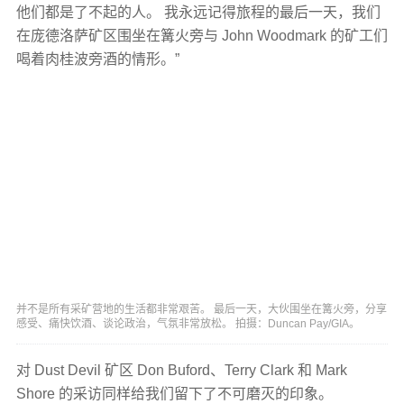
他们都是了不起的人。 我永远记得旅程的最后一天，我们
在庞德洛萨矿区围坐在篝火旁与 John Woodmark 的矿工们
喝着肉桂波旁酒的情形。”
并不是所有采矿营地的生活都非常艰苦。 最后一天，大伙围坐在篝火旁，分享
感受、痛快饮酒、谈论政治，气氛非常放松。 拍摄：Duncan Pay/GIA。
对 Dust Devil 矿区 Don Buford、Terry Clark 和 Mark
Shore 的采访同样给我们留下了不可磨灭的印象。