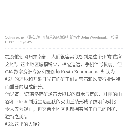
Schumacher（最右边）开始采访庞德洛萨矿场主 John Woodmark。 拍摄：
Duncan Pay/GIA。
提及俄勒冈州东南部，人们很容易联想到是这个州的“贫瘠
之地”，这个地区城镇稀少，相隔遥远，手机信号极弱。但
GIA 数字资源专家和摄像师 Kevin Schumacher 却认为，
那儿的环境和开采日光石的矿工们是宝石和珠宝行业独特
而重要的组成部分。
他说道：“庞德洛萨矿场高大挺拔的树木与宽阔、壮丽的山
谷和 Plush 附近黑暗起伏的火山丘陵形成了鲜明的对比，
令人叹为观止，但这两个地区也都拥有属于自己的粗矿、
独特之美”。
那么这里的人呢？