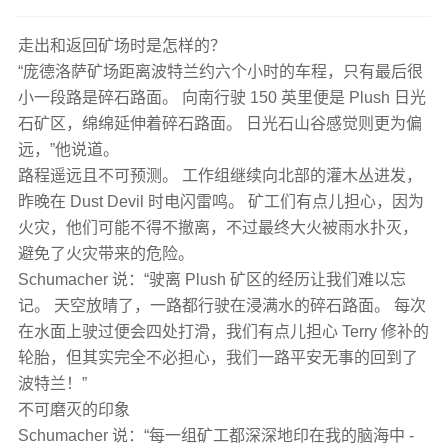
走出和返回矿场时是怎样的？
“庞德洛萨矿场距离波特兰约六个小时的车程，只有最后很
小一段路是碎石路面。 向南行驶 150 英里便是 Plush 日光
石矿区，绵绵延伸着碎石路面。 日光石山谷感觉则更为偏
远，”他说道。
路程遥远且不可预测。 工作组继续向北部的灌木丛进发，
昨晚在 Dust Devil 时电闪雷鸣。 矿工们有点儿担心，因为
火灾，他们可能不得不撤离，不过最终大火被雨水扑灭，
避免了火灾带来的危险。
Schumacher 说：“驶离 Plush 矿区的经历让我们难以忘
记。 天空放晴了，一路都行驶在浸满水的碎石路面。 每次
在水面上驶过便会四处打滑，我们有点儿担心 Terry 修补的
轮胎，但其实完全不必担心，我们一路平安无事的回到了
波特兰！”
不可磨灭的印象
Schumacher 说：“每一组矿工都深深地印在我的脑海中 -