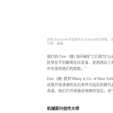
这张 Dust Devil 矿区图片以 Dudeck岭为背
尔登） 拍摄。
我们向 Don（唐) 询问被矿工们称为
民早在不列颠哥伦比亚省、密西西比三角洲便
中也发现他们的踪影。”
Don（唐) 提到Tiffany & Co. of 
这里开采清澈的长石来作为钻石的替代品
充道，他们只开采接近地表的宝石，并“
机械即兴创作大师