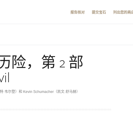
报告核对
提交宝石
列出您的商
险，第 2 部
il
伯特·韦尔登）和 Kevin Schumacher（凯文·舒马赫）