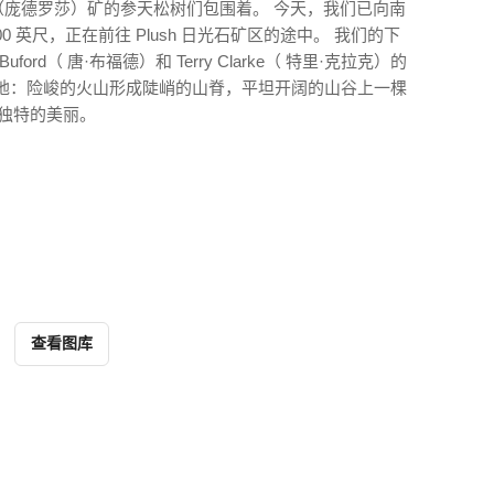
sa（庞德罗莎）矿的参天松树们包围着。 今天，我们已向南
 英尺，正在前往 Plush 日光石矿区的途中。 我们的下
uford（ 唐·布福德）和 Terry Clarke（ 特里·克拉克）的
辽阔的土地：险峻的火山形成陡峭的山脊，平坦开阔的山谷上一棵
独特的美丽。
查看图库