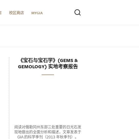
店
校区商店
MYGIA
《宝石与宝石学》(GEMS &
GEMOLOGY) 实地考察报告
阅读对俄勒冈州东部三处重要的日光石发
现地做出的全面分析和描述，文章发表于
GIA 的科学季刊（2013 年秋季刊）。