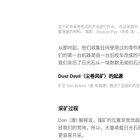
这个矿井采用老式的方法进行作业。 在这张图中
要保留的材料。 摄影：Duncan Pay（邓肯·派）
从那时起，他们收集任何使用过的零件和
们的第一台机器是由一台旧校车改成的平板
我们亲历了日光石从一块默默无闻的石
Dust Devil（尘卷风矿）的起源
矿主 Don Buford（唐·布福德）概述了这
采矿过程
Don（唐) 解释说，煤矿的位置非常优
经我们的营地，所以，大量承载日光石
更容易开采。