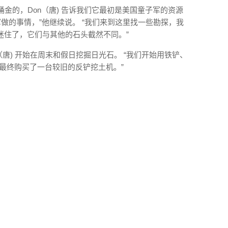
取第一桶金的，Don（唐) 告诉我们它最初是美国童子军的资源
军做的事情，”他继续说。 “我们来到这里找一些勘探，我
迷住了，它们与其他的石头截然不同。”
on（唐) 开始在周末和假日挖掘日光石。 “我们开始用铁铲、
并最终购买了一台较旧的反铲挖土机。”