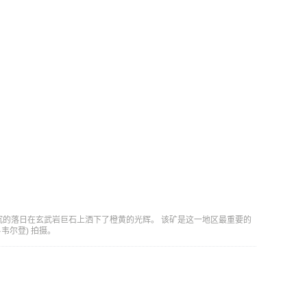
边缘，西沉的落日在玄武岩巨石上洒下了橙黄的光辉。 该矿是这一地区最重要的
特·韦尔登) 拍摄。