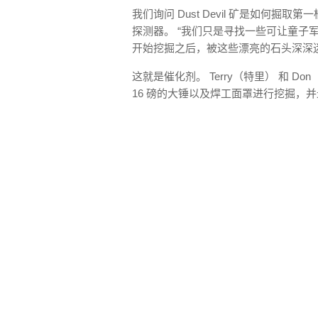
我们询问 Dust Devil 矿是如何掘
探测器。 “我们只是寻找一些可让童子
开始挖掘之后，被这些漂亮的石头深深
这就是催化剂。 Terry（特里） 和 D
16 磅的大锤以及焊工面罩进行挖掘，