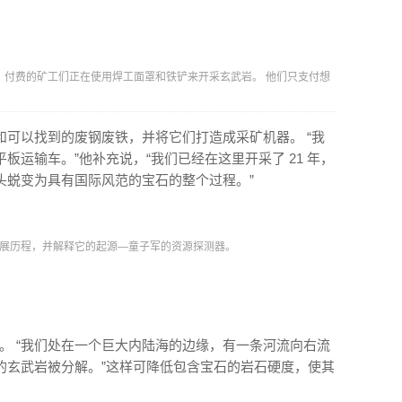
，付费的矿工们正在使用焊工面罩和铁铲来开采玄武岩。 他们只支付想
。
可以找到的废钢废铁，并将它们打造成采矿机器。 “我
运输车。”他补充说，“我们已经在这里开采了 21 年，
头蜕变为具有国际风范的宝石的整个过程。”
座矿的发展历程，并解释它的起源—童子军的资源探测器。
越。 “我们处在一个巨大内陆海的边缘，有一条河流向右流
的玄武岩被分解。”这样可降低包含宝石的岩石硬度，使其