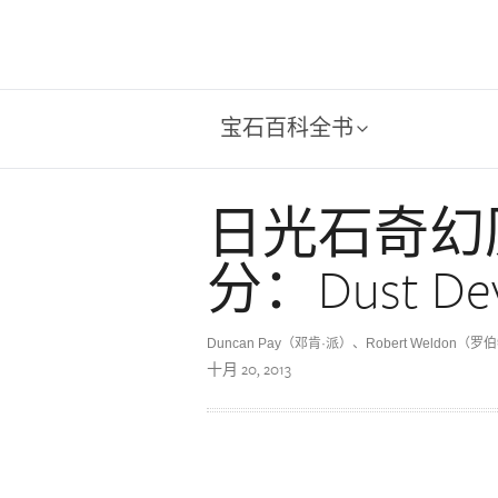
宝石百科全书
日光石奇幻历
分：Dust Dev
Duncan Pay（邓肯·派）、Robert Weldon（罗
十月 20, 2013