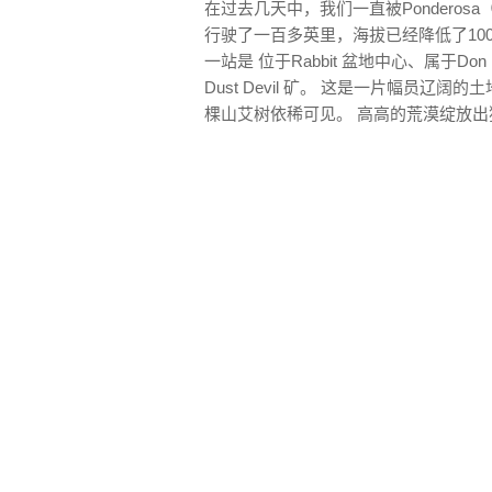
在过去几天中，我们一直被Pondero
行驶了一百多英里，海拔已经降低了1000
一站是 位于Rabbit 盆地中心、属于Don B
Dust Devil 矿。 这是一片幅员
棵山艾树依稀可见。 高高的荒漠绽放出