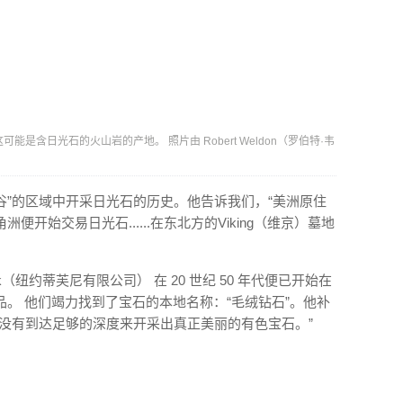
景。 这可能是含日光石的火山岩的产地。 照片由 Robert Weldon（罗伯特·韦
“山谷”的区域中开采日光石的历史。他告诉我们，“美洲原住
开始交易日光石......在东北方的Viking（维京）墓地
New York（纽约蒂芙尼有限公司） 在 20 世纪 50 年代便已开始在
。 他们竭力找到了宝石的本地名称：“毛绒钻石”。他补
没有到达足够的深度来开采出真正美丽的有色宝石。”