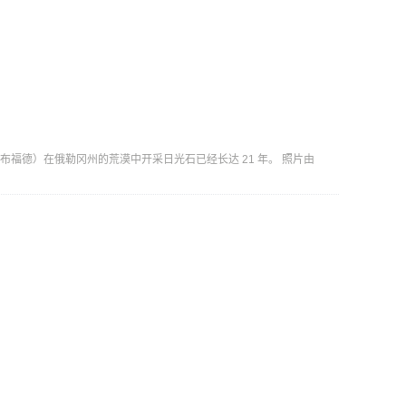
ord （唐·布福德）在俄勒冈州的荒漠中开采日光石已经长达 21 年。 照片由