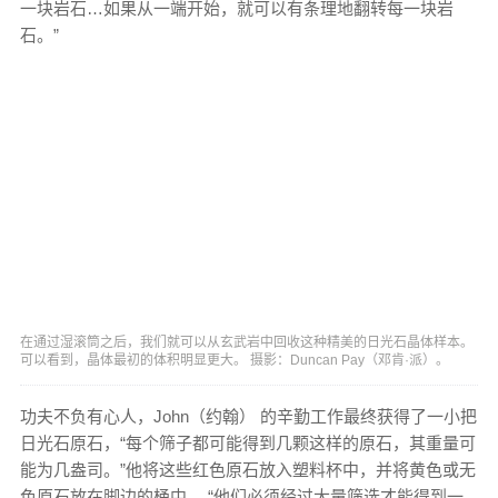
一块岩石…如果从一端开始，就可以有条理地翻转每一块岩
石。”
在通过湿滚筒之后，我们就可以从玄武岩中回收这种精美的日光石晶体样本。
可以看到，晶体最初的体积明显更大。 摄影：Duncan Pay（邓肯·派）。
功夫不负有心人，John（约翰） 的辛勤工作最终获得了一小把
日光石原石，“每个筛子都可能得到几颗这样的原石，其重量可
能为几盎司。”他将这些红色原石放入塑料杯中，并将黄色或无
色原石放在脚边的桶中。 “他们必须经过大量筛选才能得到一