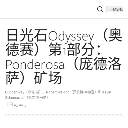
MENU
日光石Odyssey（奥
德赛）第1部分：
Ponderosa（庞德洛
萨）矿场
Duncan Pay（邓肯·派）、Robert Weldon（罗伯特·韦尔登）和 Kevin
Schumacher（凯文·舒马赫）
十月 23, 2013