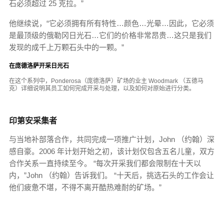
石必须超过 25 克拉。”
他继续说，“它必须拥有所有特性…颜色…光晕…因此，它必须
是最顶级的俄勒冈日光石…它们的价格非常昂贵…这只是我们
发现的成千上万颗石头中的一颗。”
在庞德洛萨开采日光石
在这个系列中，Ponderosa（庞德洛萨）矿场的业主 Woodmark （五德马
克）详细说明其员工如何完成开采与处理，以及如何对原始进行分类。
印第安采集者
与当地补部落合作，共同完成一项推广计划，John （约翰）深
感自豪。2006 年计划开始之初，该计划仅包含五名儿童，双方
合作关系一直持续至今。 “每次开采我们都会限制在十天以
内，”John （约翰）告诉我们。 “十天后，挑选石头的工作会让
他们疲惫不堪，不得不离开酷热难耐的矿场。”