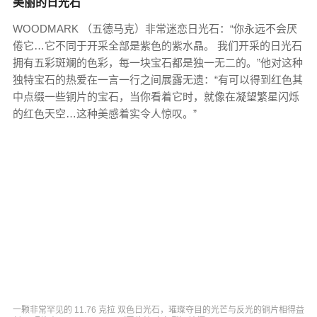
美丽的日光石
WOODMARK （五德马克）非常迷恋日光石：“你永远不会厌
倦它…它不同于开采全部是紫色的紫水晶。 我们开采的日光石
拥有五彩斑斓的色彩，每一块宝石都是独一无二的。”他对这种
独特宝石的热爱在一言一行之间展露无遗：“有可以得到红色其
中点缀一些铜片的宝石，当你看着它时，就像在凝望繁星闪烁
的红色天空…这种美感着实令人惊叹。”
一颗非常罕见的 11.76 克拉 双色日光石，璀璨夺目的光芒与反光的铜片相得益