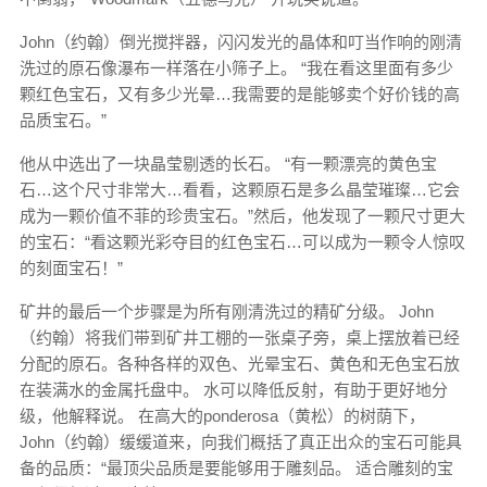
John（约翰）倒光搅拌器，闪闪发光的晶体和叮当作响的刚清
洗过的原石像瀑布一样落在小筛子上。 “我在看这里面有多少
颗红色宝石，又有多少光晕…我需要的是能够卖个好价钱的高
品质宝石。”
他从中选出了一块晶莹剔透的长石。 “有一颗漂亮的黄色宝
石…这个尺寸非常大…看看，这颗原石是多么晶莹璀璨…它会
成为一颗价值不菲的珍贵宝石。”然后，他发现了一颗尺寸更大
的宝石：“看这颗光彩夺目的红色宝石…可以成为一颗令人惊叹
的刻面宝石！”
矿井的最后一个步骤是为所有刚清洗过的精矿分级。 John
（约翰）将我们带到矿井工棚的一张桌子旁，桌上摆放着已经
分配的原石。各种各样的双色、光晕宝石、黄色和无色宝石放
在装满水的金属托盘中。 水可以降低反射，有助于更好地分
级，他解释说。 在高大的ponderosa（黄松）的树荫下，
John（约翰）缓缓道来，向我们概括了真正出众的宝石可能具
备的品质：“最顶尖品质是要能够用于雕刻品。 适合雕刻的宝