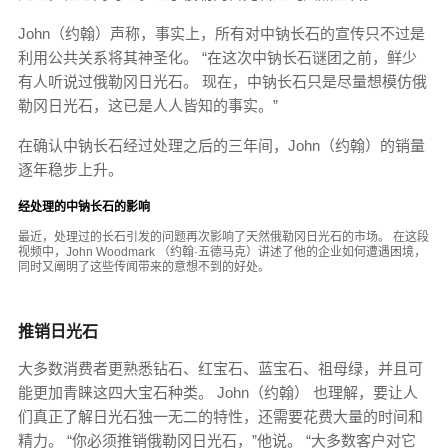
John（约翰）声​​称，事实上，所有对中钠长石的宣传只不过是
利用公共关系将其神圣化。 “在这次中钠长石谜团之前，鲜少
有人听说过俄勒冈日光石。 现在，中钠长石只是尽量想模仿俄
勒冈日光石，这已是人人皆知的事实。”
在确认中钠长石经过处理之后的三年间，John（约翰）的销量
逐年稳步上升。
经处理的中钠长石的影响
最近，处理过的长石引发的问题再次影响了天然俄勒冈日光石的市场。 在这段
视频中，John Woodmark （约翰·五德马克）讲述了他的企业如何遭遇困境，
同时又阐明了这些传闻带来的意想不到的好处。
推销日光石
大多数消费者更熟悉钻石、红宝石、蓝宝石、祖母绿，并且可
能更加青睐这四大宝石种类。 John（约翰） 也理解，要让人
们真正了解日光石独一无二的特性，还需要花费大量的时间和
精力。 “你必须推销俄勒冈日光石，”他说。 “大多数客户对它