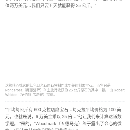
值两万美元…我们只要五天就能获得 25 公斤。”
这颗精心挑选的红色日光石原石将制作成华美的刻面宝石。 而它只是
Ponderosa（庞德洛萨）矿主此行收获的 25 公斤原石的其中一颗。 由 Robert
Weldon（罗伯特·韦尔登）提供。
“平均每公斤有 600 克拉切磨宝石…每克拉平均价格为 100 美
元，也就是说，6 万美金乘以 25 倍…”他让我们来计算这道数
学题。 “是的，”Woodmark（五德马克）终于露出了会心的微