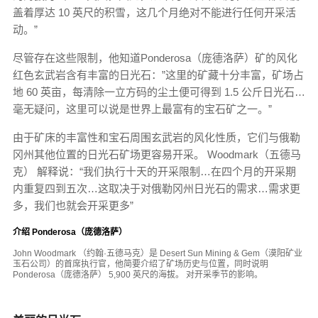
盖着厚达 10 英尺的积雪，这几个月绝对不能进行任何开采活
动。”
尽管存在这些限制，他知道Ponderosa（庞德洛萨）矿的风化
红色玄武岩含有丰富的日光石：”这里的矿藏十分丰富，矿场占
地 60 英亩，每清除一立方码的尘土便可得到 1.5 公斤日光石…
毫无疑问，这里可以说是世界上最富有的宝石矿之一。”
由于矿床的丰富性和宝石周围玄武岩的风化性质，它们与俄勒
冈州其他位置的日光石矿场更容易开采。 Woodmark（五德马
克） 解释说：“我们执行十天的开采限制…在四个月的开采期
内重复四到五次…这取决于对俄勒冈州日光石的需求…需求更
多，我们也就会开采更多”
介绍 Ponderosa（庞德洛萨）
John Woodmark （约翰·五德马克）是 Desert Sun Mining & Gem（漠阳矿业
玉石公司）的首席执行官，他简要介绍了矿场历史与位置，同时说明
Ponderosa（庞德洛萨） 5,900 英尺的海拔。 对开采季节的影响。