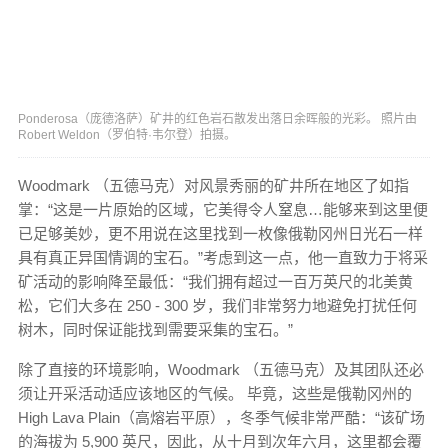
Ponderosa（庞德洛萨）矿井的红色岩石散发出落日余晖般的光彩。 照片由
Robert Weldon（罗伯特·韦尔登）拍摄。
Woodmark （五德马克）对风景秀丽的矿井所在地区了如指
掌：“这是一片原始的区域，它美得令人窒息…能够来到这里便
已足够美妙，更不用说在这里找到一枚像俄勒冈州日光石一样
具有真正异国情调的宝石。”考虑到这一点，他一直致力于将采
矿活动的影响降至最低：“我们拥有超过一百万英尺的北美黄
松，它们大多在 250 - 300 岁，我们非常努力地避免打扰任何
树木，同时保证能找到需要采集的宝石。”
除了直接的环境影响，Woodmark （五德马克）及其团队还必
须让开采活动适应该地区的气候。 毕竟，这些是俄勒冈州的
High Lava Plain（高熔岩平原），冬季气候非常严酷：“该矿场
的海拔为 5,900 英尺，因此，从十月到次年六月，这里都会覆