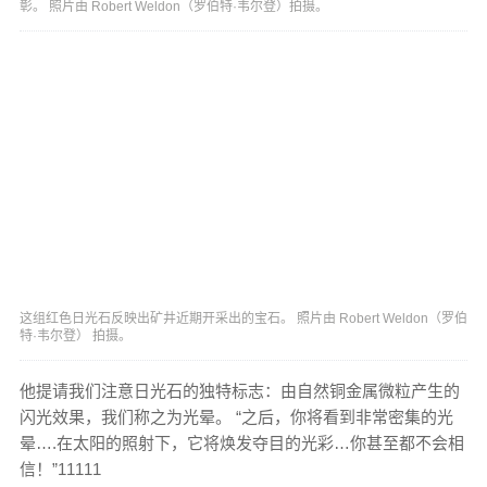
彰。 照片由 Robert Weldon（罗伯特·韦尔登）拍摄。
这组红色日光石反映出矿井近期开采出的宝石。 照片由 Robert Weldon（罗伯
特·韦尔登） 拍摄。
他提请我们注意日光石的独特标志：由自然铜金属微粒产生的
闪光效果，我们称之为光晕。 “之后，你将看到非常密集的光
晕….在太阳的照射下，它将焕发夺目的光彩…你甚至都不会相
信！”11111