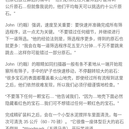
公斤原石…但就像我说的，他们平均每天可以挑选约十公斤原
石。”
John（约翰）强调，速度至关重要：要快速并准确完成所有筛
选程序，这一点尤为关键。 “不要错过任何细节，并继续进行
下一道筛选。”他的经验法则是，筛选程序更多，得到的原石也
就更多：“我会在每一道筛选程序花五至六分钟…千万不要跳来
跳去…这样你可能错过一部分原石。”
John（约翰）的眼睛如同扫描器一般有条不紊地从一端开始观
察所有筛子，手中的铲子也快速移动，不停翻转较大的岩石：
“很多宝石的表面都覆盖着火山地壳，即使经过所有流程到这里
之后，他们依然很难发现，所以我们必须仔细谨慎地检查。”
“不要落下任何一颗宝石… “他告诫我们，“因为…地壳下面必然
隐藏着红色的宝石…我们可不想错过任何一颗红色的宝石。”
完成精矿装料之后，会在一个小型水泥搅拌车里面清洗，每一
次可清洗 35 公斤（60 - 70 磅）。 “它很像一座体型巨大的岩石
不倒翁，”Woodmark（五德马克） 开玩笑说道。