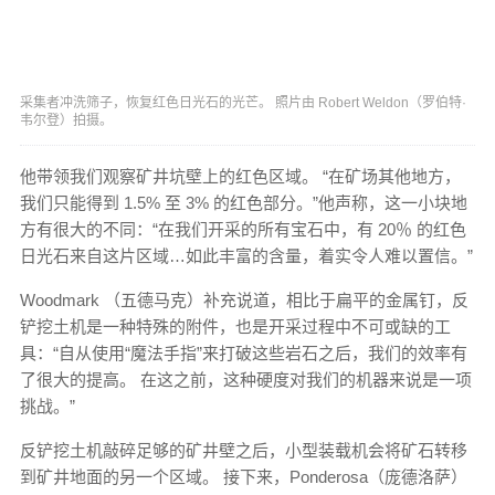
采集者冲洗筛子，恢复红色日光石的光芒。 照片由 Robert Weldon（罗伯特·
韦尔登）拍摄。
他带领我们观察矿井坑壁上的红色区域。 “在矿场其他地方，
我们只能得到 1.5% 至 3% 的红色部分。”他声称，这一小块地
方有很大的不同：“在我们开采的所有宝石中，有 20％ 的红色
日光石来自这片区域…如此丰富的含量，着实令人难以置信。”
Woodmark （五德马克）补充说道，相比于扁平的金属钉，反
铲挖土机是一种特殊的附件，也是开采过程中不可或缺的工
具：“自从使用“魔法手指”来打破这些岩石之后，我们的效率有
了很大的提高。 在这之前，这种硬度对我们的机器来说是一项
挑战。”
反铲挖土机敲碎足够的矿井壁之后，小型装载机会将矿石转移
到矿井地面的另一个区域。 接下来，Ponderosa（庞德洛萨）