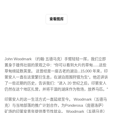
查看图库
John Woodmark （约翰·五德马克）手臂轻轻一挥，我们立即
置身于雄伟壮丽的景观之中：“你可以看到大片的草甸......这些
草甸绵延数英里。 这曾经是一座古老的湖泊...15,000 年来，印
第安人一直在这里繁衍生息，在湖泊周围狩猎为生“。他还讲诉
了一些近期的​​历史，告诉我们：”进入 20 世纪之后，印第安人
仍然在这个地区扎营，并将干涸的湖床作为牧场，放养马匹。”
印第安人的这一生活方式一直延续至今。 Woodmark（五德马
克）与当地部落的推广计划合作，为Ponderosa（庞德洛萨）
矿场的印第安青年提供季节性就业。 Woodmark（五德马克）