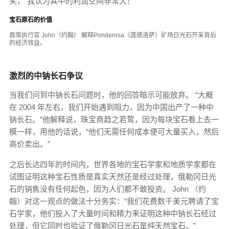
笑，“我认为其中的利润空间非常大！”
宝石原石的价值
首席执行官 John（约翰） 解释Ponderosa（庞德洛萨）矿场日光石开采背后
的经济效益。
激烈的中钠长石争议
当我们问到中钠长石问题时，他的回答暗示可能放弃。 “大概
在 2004 年左右，我们开始遇到阻力，因为中国出产了一种中
钠长石。”他解释说，珠宝商趋之若鹜，因为每块宝石看上去一
模一样，用他的话说，“他们无需任何成本便可大量买入，然后
高价卖出。”
之后长达四年的时间内，世界各地的宝石学家和地质学家都在
试图证明这种宝石性质是真实天然还是经过处理，俄勒冈日光
石的销售没有任何起色，因为人们都不敢投资。 John （约
翰）对这一观点的做法十分务实：“我们花费数千美元聘请了宝
石学家，他们投入了大量时间和精力来证明这种中钠长石经过
处理，但它同时也验证了俄勒冈日光石是纯天然宝石。”