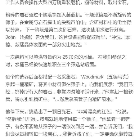
工作人员会操作大型四万磅重装载机，粉碎材料，取出宝石。
粉碎的岩石通过干燥滚筒加入装载机。干燥滚筒是不断旋转的
筛子，在金属与岩石撞击的尖锐声响中，含矿材料中的尘土得
以分离。 下一阶段是第二次矿石筛，这次使用水进行分离。
John （约翰）告诉我们，这台设备能够提取精华，“冲洗、摩
擦、敲落晶体表面的一部分火山地壳。”
一次装料可以填满容量约为 25 加仑的水桶。 在我们参观之
时，水桶已经被快速堆积在三个筛选站后面。
每个筛选器后面都搭配一名采集者。 Woodmark（五德马克）
拿起一桶精矿，将其中材料倒在筛子上，向我们展示：“我们已
经…扔掉所有大的岩石…非常均匀地平铺开来…”他拿起一根软
管，将水引到精矿中。 “…然后拿着管子向精矿喷水。”
他停下来，挑选出了一颗日光石。 “非常漂亮的红色，”他说。
“然后我们开始…按部就班地使用每一个筛子。”他拿着一把铲
子，有条不紊地从筛子的一端依次到另一端，并告诉我们，“我
们会尽量翻转每一块岩石….我告诉孩子们，一定要确保翻转每