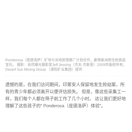
Ponderosa（庞德洛萨）矿场与当地部落推广计划合作，雇佣美洲原住民挑选
宝石。 摄影：自然爆光摄影家Jeff Jessing（杰夫·杰斯恩）2009年版权所有；
Desert Sun Mining Group （漠阳矿业集团）提供
遗憾的是，在我们访问期间，印第安人保留地发生抢劫案，所
有的青少年都必须离开以便评估损失。 但是，像这些采集工一
样，我们每个人都在筛子前工作了几个小时。 这让我们更好地
理解了这些孩子的“ Ponderosa（庞德洛萨）体验”。