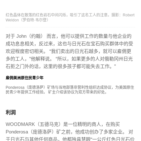
红色晶体在散落的红色岩石中间闪烁，吸引了这名工人的注意。摄影：Robert
Weldon（罗伯特·韦尔登）
对于 John（约翰） 而言，他可以​​提供工作的数量与他企业的
成功息息相关，反过来，这也与日光石在宝石购买群体中的受
欢迎程度密切相关。 “我们卖出的日光石越多，就可以雇佣更
多的工人，”他解释说。 “所以，如果更多的人对俄勒冈州日光
石拒之门外的话，这里的很多孩子都可能失去工作。”
雇佣美洲原住民青少年
Ponderosa（庞德洛萨）矿场与当地部落非营利性组织达成协议，为美国原住
民青少年提供工作经验。 矿主介绍该协议为双方带来的好处。
利润
WOODMARK（五德马克）是一位精明的商人，在购买
Ponderosa（庞德洛萨）矿之前，他成功创办了多家企业。 对
于日光石与其他任何商品，他都独具慧眼“一公斤红色日光石价