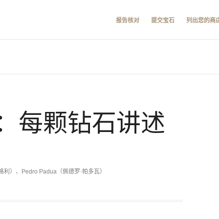
报告核对
提交宝石
列出您的商
：每颗钻石讲述
·希格利）、Pedro Padua（佩德罗·帕多瓦）