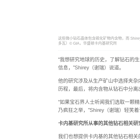
这些微小钻石晶体包含硫化矿物内含物，而 Shirey
多瓦）© GIA，华盛顿卡内基研究所
“我想研究地球的历史，了解钻石的
信息，”Shirey（谢瑞）说道。
他的研究涉及从生产矿山中选择夹杂
历程，最后，将内含物从钻石中分离
“如果宝石界人士听闻我们选取一颗
乃疯狂之举，”Shirey（谢瑞）轻笑
卡内基研究所从事的其他钻石相关研
我们也想提供卡内基的其他钻石相关的