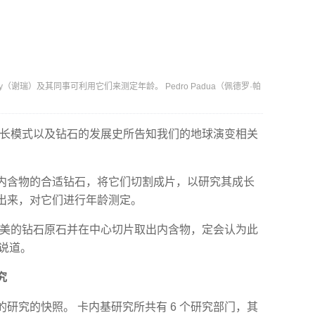
（谢瑞）及其同事可利用它们来测定年龄。 Pedro Padua（佩德罗·帕
生长模式以及钻石的发展史所告知我们的地球演变相关
内含物的合适钻石，将它们切割成片，以研究其成长
出来，对它们进行年龄测定。
精美的钻石原石并在中心切片取出内含物，定会认为此
着说道。
究
研究的快照。 卡内基研究所共有 6 个研究部门，其