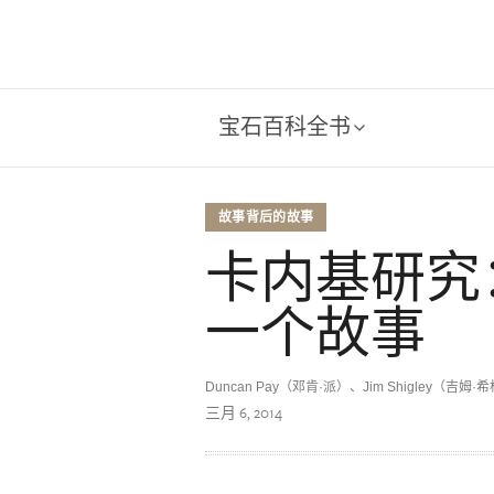
宝石百科全书
故事背后的故事
卡内基研究
一个故事
Duncan Pay（邓肯·派）、Jim Shigley（吉姆
三月 6, 2014