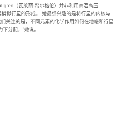
Hillgren（瓦莱丽·希尔格伦）并非利用高温高压
规模模拟行星的形成。 她最感兴趣的是将行星的内核与
“我们关注的是，不同元素的化学作用如何在地幔和行星
力下分配，”她说。