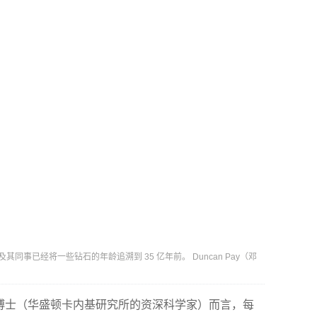
士及其同事已经将一些钻石的年龄追溯到 35 亿年前。 Duncan Pay（邓
芬·谢瑞）博士（华盛顿卡内基研究所的资深科学家）而言，每