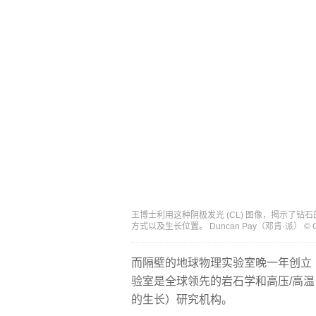
王博士利用这种阴极发光 (CL) 图像，揭示了
方式以及生长位置。 Duncan Pay（邓肯·派） 
而隔壁的地球物理实验室晚一年创立（
验室是全球领先的岩石学和高压/高温 (
的生长）研究机构。