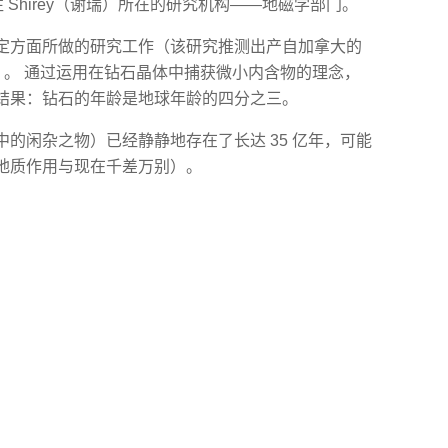
前往 Shirey（谢瑞）所在的研究机构——地磁学部门。
定方面所做的研究工作（该研究推测出产自加拿大的
前）。 通过运用在钻石晶体中捕获微小内含物的理念，
结果：钻石的年龄是地球年龄的四分之三。
的闲杂之物）已经静静地存在了长达 35 亿年，可能
地质作用与现在千差万别）。