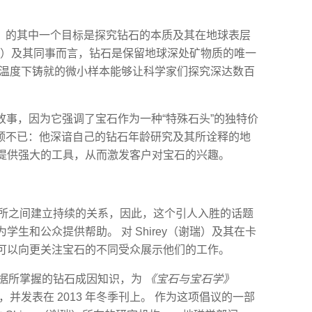
。
谢瑞）的其中一个目标是探究钻石的本质及其在地球表层
（谢瑞）及其同事而言，钻石是保留地球深处矿物质的唯一
和温度下铸就的微小样本能够让科学家们探究深达数百
学故事，因为它强调了宝石作为一种“特殊石头”的独特价
们称颂不已：他深谙自己的钻石年龄研究及其所诠释的地
提供强大的工具，从而激发客户对宝石的兴趣。
研究所之间建立持续的关系，因此，这个引人入胜的话题
生和公众提供帮助。 对 Shirey（谢瑞）及其在卡
可以向更关注宝石的不同受众展示他们的工作。
，根据所掌握的钻石成因知识，为
《宝石与宝石学》
并发表在 2013 年冬季刊上。 作为这项倡议的一部