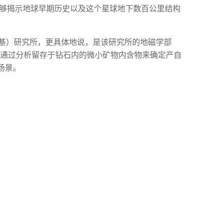
能够揭示地球早期历史以及这个星球地下数百公里结构
卡内基）研究所，更具体地说，是该研究所的地磁学部
 博士通过分析留存于钻石内的微小矿物内含物来确定产自
场景。