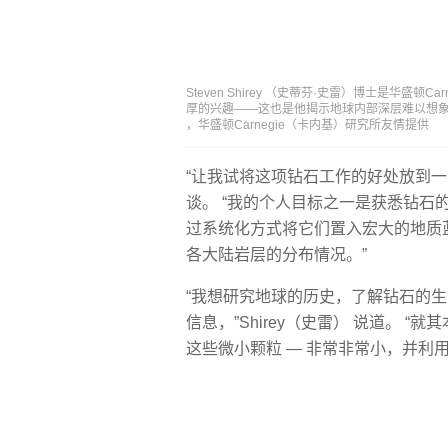
Steven Shirey （史蒂芬·史雷）博士是华
厚的兴趣——这也是他揭示地球内部深层难以想象的压
，华盛顿Carnegie（卡内基）研究所友情提供
“让我试将这项钻石工作的好处放到一个
谈。 “我的个人目标之一是获悉钻
过系统化方式将它们置入宏大的地质
各大陆岩层的分布情况。”
“我想研究地球的历史，了解钻石的
信息，”Shirey（史雷） 说道。 
这些微小颗粒 — 非常非常小，并利