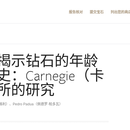
报告核对
提交宝石
列出您的商
揭示钻石的年龄
Carnegie（卡
所的研究
·希格利）、Pedro Padua（佩德罗·帕多瓦）