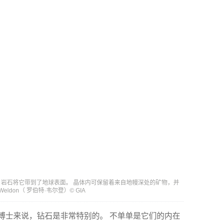
岩石将它带到了地球表面。 晶体内可保留着来自地幔深处的矿物，并
ldon（ 罗伯特·韦尔登）© GIA
芬·史雷）博士来说，钻石是非常特别的。 不单单是它们的内在