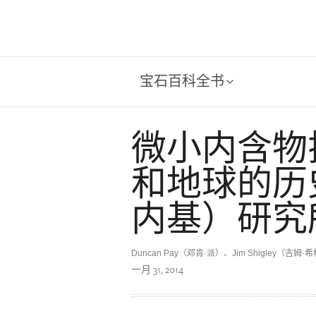
宝石百科全书
微小内含物
和地球的历史：
内基）研究
Duncan Pay（邓肯·派）、Jim Shigley（吉姆
一月 31, 2014