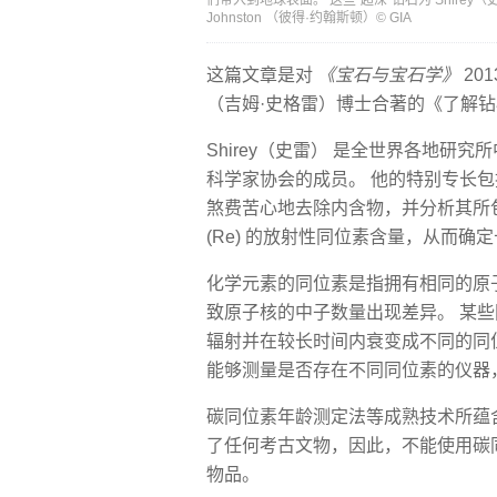
们带入到地球表面。 这些“超深”钻石为 Shirey
Johnston （彼得·约翰斯顿）© GIA
这篇文章是对
《宝石与宝石学》
201
（吉姆·史格雷）博士合著的《了解
Shirey（史雷） 是全世界各地
科学家协会的成员。 他的特别专长
煞费苦心地去除内含物，并分析其所包
(Re) 的放射性同位素含量，从而确
化学元素的同位素是指拥有相同的原
致原子核的中子数量出现差异。 某
辐射并在较长时间内衰变成不同的同
能够测量是否存在不同同位素的仪器
碳同位素年龄测定法等成熟技术所蕴
了任何考古文物，因此，不能使用碳同
物品。