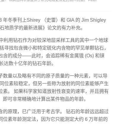
（史雷） 和其他科学家提供了研究地幔更深处的诱人机会。 Peter
3 年冬季刊上Shirey （史雷）和 GIA 的 Jim Shigley
钻石地质学的最新进展》论文的有力补充。
研究所中利用钻石作为对较深地层采样工具的其中一个地球
包括寻找包含微小和特定硫化内含物的罕见单颗钻石，
含的成分——此时，会追踪稀有金属锇 (Os) 和铼
定长达数十亿年的钻石年龄。
子数量以及略有不同的原子质量的一种元素，可以导
些同位素较稳定，但另一些称为放射的同位素能够产生
位素。 如果科学家知道放射性衰变的速率，并且拥有
，即可非常精确地计算出某件物品的年龄。
含的原理，已广泛用于考古学。 钻石的年龄远远超过
位素年龄测定法，因为它只能测定大约 6 万年前的