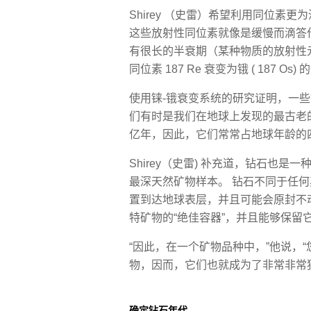
Shirey （史雷）希望利用同位素
这些放射性同位素就像是缓慢而滴答
有很长的半衰期（某种物质的放射性
同位素 187 Re 衰变为锇 ( 187 Os
使用铼-锇衰变系统的研究证明，一些钻
们有时是我们在地球上发现的最古老的矿物质
亿年，因此，它们常常占地球年龄的
Shirey（史雷) 补充道，钻石也
最深天然矿物样本。 钻石不同于任何其
置到达地球表层，并且可能会原封不
特矿物的“绝佳容器”，并且能够保留
“因此，在一个矿物品种中，”他说，
物，因而，它们也就成为了非常非常
确定钻石年代