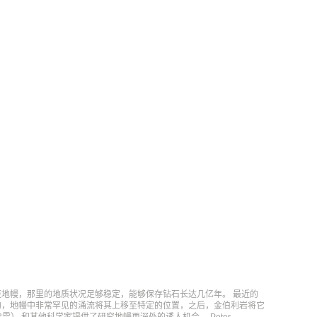
地幔，那里的地质状况足够稳定，能够保存钻石长达几亿年。 最近的
的，地幔中非常罕见的涌流将其上移至特定的位置，之后，金伯利岩将它