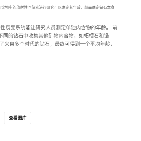
钻石内含物中的放射性同位素进行研究可以确定其年龄，继而确定钻石本身
铼放射性衰变系统能让研究人员测定单独内含物的年龄。 前
不同的钻石中收集其他矿物内含物，如柘榴石和锆
含了来自多个时代的钻石，最终可得到一个平均年龄，
查看图库