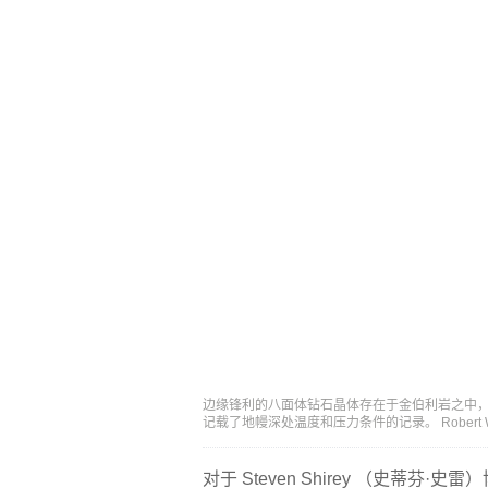
边缘锋利的八面体钻石晶体存在于金伯利岩之中，
记载了地幔深处温度和压力条件的记录。 Robert We
对于 Steven Shirey （史蒂