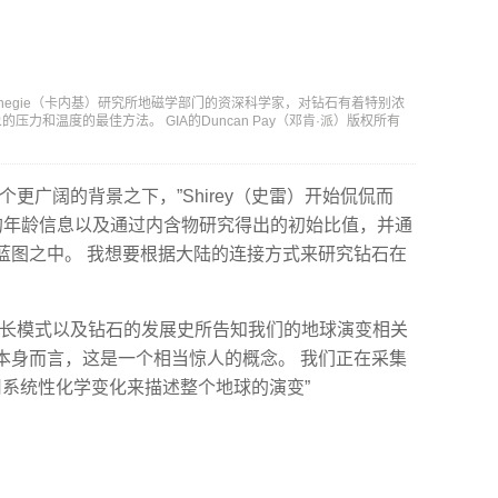
盛顿Carnegie（卡内基）研究所地磁学部门的资深科学家，对钻石有着特别浓
力和温度的最佳方法。 GIA的Duncan Pay（邓肯·派）版权所有
更广阔的背景之下，”Shirey（史雷）开始侃侃而
石的年龄信息以及通过内含物研究得出的初始比值，并通
蓝图之中。 我想要根据大陆的连接方式来研究钻石在
生长模式以及钻石的发展史所告知我们的地球演变相关
“就其本身而言，这是一个相当惊人的概念。 我们正在采集
用系统性化学变化来描述整个地球的演变”