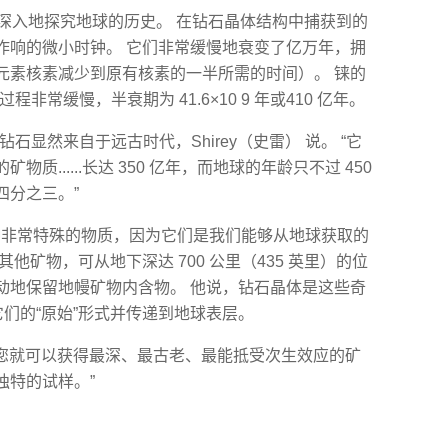
更为深入地探究地球的历史。 在钻石晶体结构中捕获到的
作响的微小时钟。 它们非常缓慢地衰变了亿万年，拥
元素核素减少到原有核素的一半所需的时间）。 铼的
) 的过程非常缓慢，半衰期为 41.6×10 9 年或410 亿年。
石显然来自于远古时代，Shirey（史雷） 说。 “它
......长达 350 亿年，而地球的年龄只不过 450
四分之三。”
是一种非常特殊的物质，因为它们是我们能够从地球获取的
他矿物，可从地下深达 700 公里（435 英里）的位
动地保留地幔矿物内含物。 他说，钻石晶体是这些奇
它们的“原始”形式并传递到地球表层。
“您就可以获得最深、最古老、最能抵受次生效应的矿
独特的试样。”