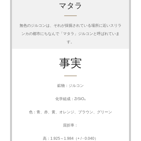
マタラ
無色のジルコンは、それが採掘されている場所に近いスリラ
ンカの都市にちなんで「マタラ」ジルコンと呼ばれていま
す。
事実
鉱物：ジルコン
化学組成：ZrSiO₄
色：青、赤、黄、オレンジ、ブラウン、グリーン
屈折率：
高：1.925～1.984（+ / - 0.040）