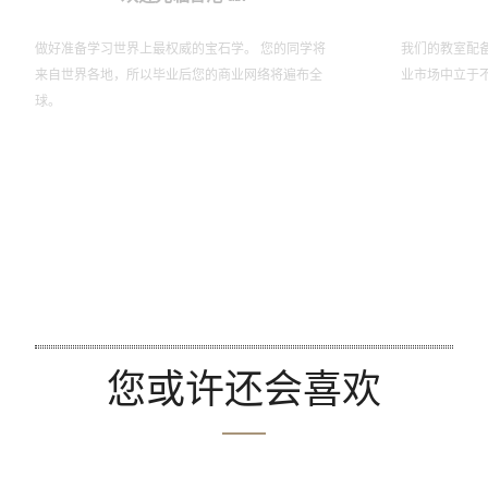
做好准备学习世界上最权威的宝石学。 您的同学将
我们的教室配
来自世界各地，所以毕业后您的商业网络将遍布全
业市场中立于
球。
您或许还会喜欢