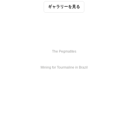
ギャラリーを見る
THE PEGMATITES
The Pegmatites
MINING FOR TOURMALINE IN BRAZIL
Mining for Tourmaline in Brazil