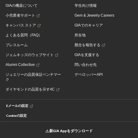
GIAの機器について
学生向け情報
小売業者サポート
Gem & Jewelry Careers
キャンパス ストア
GIAでのキャリア
よくある質問（FAQ）
所在地
プレスルーム
懸念を報告する
ジェムキッズのウェブサイト
GIAを支援する
Alumni Collective
問い合わせ先
ジュエリーの品質保証ベンチマー
デベロッパーAPI
ク
ダイヤモンドの品質を示す4C
Eメールの設定
Cookieの設定
新GIA Appをダウンロード