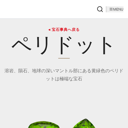
MENU
◂ 宝石事典へ戻る
ペリドット
溶岩、隕石、地球の深いマントル部にある黄緑色のペリド
ットは極端な宝石