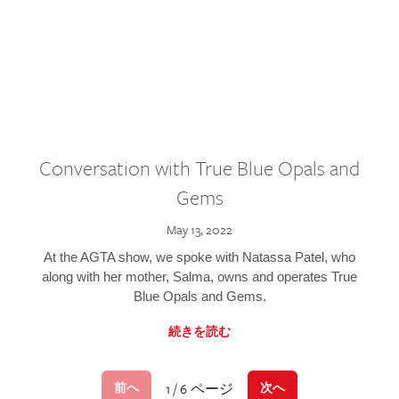
Conversation with True Blue Opals and
Gems
May 13, 2022
At the AGTA show, we spoke with Natassa Patel, who
along with her mother, Salma, owns and operates True
Blue Opals and Gems.
続きを読む
1 / 6 ページ
前へ
次へ