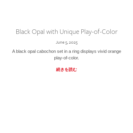
Black Opal with Unique Play-of-Color
June 5, 2025
A black opal cabochon set in a ring displays vivid orange
play-of-color.
続きを読む