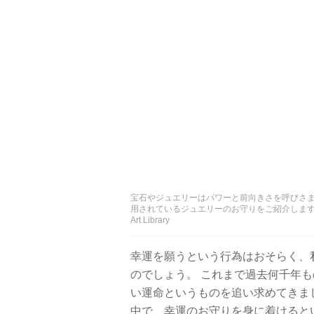
宝石やジュエリーはパワーと前向きさを呼びさま
用されているジュエリーのお守りをご紹介します。 提供：De Agos
Art Library
幸運を願うという行為はおそらく、
のでしょう。 これまで過去何千年
い運命というものを追い求めてきま
中で、幸運のお守りを身に着けると