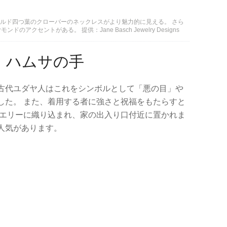
ールド四つ葉のクローバーのネックレスがより魅力的に見える。 さら
クセントがある。 提供：Jane Basch Jewelry Designs
：ハムサの手
古代ユダヤ人はこれをシンボルとして「悪の目」や
した。 また、着用する者に強さと祝福をもたらすと
エリーに織り込まれ、​​家の出入り口付近に置かれま
人気があります。