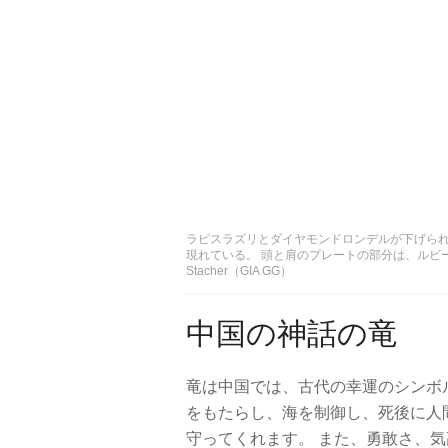
ラピスラズリとダイヤモンドロンデルが下げられ
現れている。 頭と肩のプレートの部分は、ルビー
Stacher（GIA GG）
中国の神話​​の竜
竜は中国では、古代の幸運のシンボ
をもたらし、海を制御し、死後に人
守ってくれます。 また、勇敢さ、