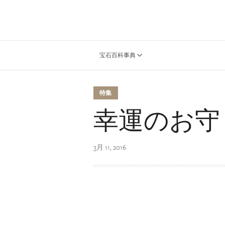
宝石百科事典
特集
幸運のお守
3月 11, 2016