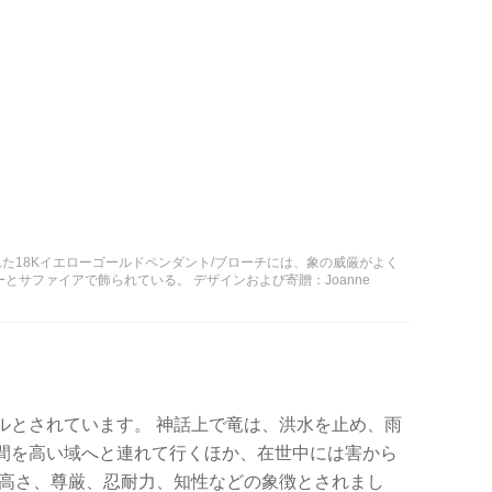
た18Kイエローゴールドペンダント/ブローチには、象の威厳がよく
とサファイアで飾られている。 デザインおよび寄贈：Joanne
ルとされています。 神話上で竜は、洪水を止め、雨
間を高い域へと連れて行くほか、在世中には害から
気高さ、尊厳、忍耐力、知性などの象徴とされまし