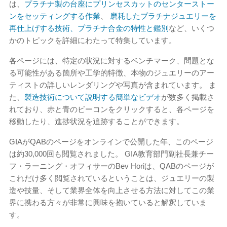
は、
プラチナ製の台座にプリンセスカットのセンターストー
ンをセッティングする作業
、
磨耗したプラチナジュエリーを
再仕上げする技術、プラチナ合金の特性と鑑別
など、いくつ
かのトピックを詳細にわたって特集しています。
各ページには、特定の状況に対するベンチマーク、問題とな
る可能性がある箇所や工学的特徴、本物のジュエリーのアー
ティストの詳しいレンダリングや写真が含まれています。 ま
た、
製造技術について説明する簡単なビデオ
が数多く掲載さ
れており、赤と青のビーコンをクリックすると、各ページを
移動したり、進捗状況を追跡することができます。
GIAがQABのページをオンラインで公開した年、このページ
は約30,000回も閲覧されました。 GIA教育部門副社長兼チー
フ・ラーニング・オフィサーのBev Horiは、QABのページが
これだけ多く閲覧されているということは、ジュエリーの製
造や技量、そして業界全体を向上させる方法に対してこの業
界に携わる方々が非常に興味を抱いていると解釈していま
す。