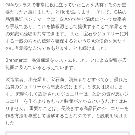
GIAのクラスで非常に役に立っていたことを共有するのが重
要だったと感じました、とHoriは語ります。 そして、GIAの
品質保証ベンチマークは、GIAの学生と講師にとって効率的
な手段であり、これを情報源として提供することで業界とそ
の知識や経験を共有できます。 また、宝石やジュエリーに対
する一般の方々の信頼を確保するというGIAの使命を果たす
のに有意義な方法でもあります、とも続けました。
Brehmerは、品質保証をシステム化したことによる影響が広
範囲に及んでいると考えています。
製造業者、小売業者、宝石商、消費者などすべてが、優れた
品質のジュエリーから恩恵を受けます、と彼女は説明しま
す。 素晴らしく設計されたジュエリーは、設計の質が悪いジ
ュエリーを作るよりももっと時間がかかるというわけではあ
りません。 重要なことは、長続きする高品質のジュエリーを
作る方法を尊重して理解することなのです、と説明を続けま
した。