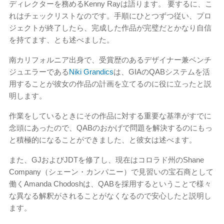
ディレクターを務めるKenny Rayは語ります。 要するに、こ
れはチェックリストなのです。手順にひとつずつ従い、プロ
ジェクトが終了したら、完成した作品が完璧だとかなり自信
を持てます、とも述べました。
南カリフォルニア出身で、受賞歴のあるデザイナー兼ベンチ
ジュエラーである
Niki Grandics
は、GIAのQABシステムを活
用することが彼女の作品の計画を立てるのに役に立ったと説
明します。
作業をしているときにその作品に対する重要な基準がすでに
念頭にあったので、QABのおかげで問題を解決するのにもっ
と積極的になることができました、と彼女は述べます。
また、GJおよびJDTを修了し、現在はコロラド州のShane
Company（シェーン・カンパニー）で見習いの宝石商として
働くAmanda Chodoshは、QABを採用するということで様々
な異なる解釈がされることがなくなるので安心したと説明し
ます。