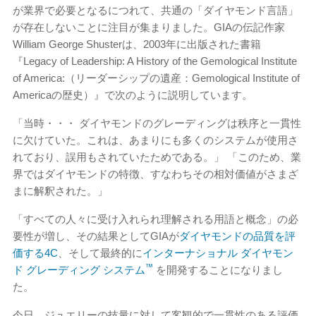
が業界で必要となるにつれて、共通の「ダイヤモンド言語」
が存在しないことに注目が集まりました。GIAの伝記作家
William George Shusterは、2003年に出版された書籍
『Legacy of Leadership: A History of the Gemological Institute
of America:（リーダーシップの遺産：Gemological Institute of
Americaの歴史）』で次のように説明しています。
「当時・・・ ダイヤモンドのグレーディングは秩序と一貫性
に欠けていた。これは、あまりにも多くのシステムが使用さ
れており、誤用もされていたためである。」 「このため、業
界ではダイヤモンドの特徴、すなわちその相対価値がさまざ
まに解釈された。」
「すべての人々に受け入れられ理解される用語と概念」の必
要性が増し、その結果としてGIAが
ダイヤモンドの品質を評
価する4C
、そして最終的に
インターナショナル ダイヤモン
™
ド グレーディング システム
を開発することになりまし
た。
今日、ジュエリーの技量に対して客観的で一貫性のある評価