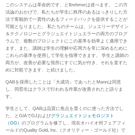
このシステムは革命的です、とBrehmerは述べます。 この方
法論のおかげで、私たちが学生に秩序のあるはっきりした方
法で客観的で一貫性のあるフィードバックを提供することが
可能となりました。 私たちのチームは、ジュエリーデザイン
＆テクノロジーとグラジュエイトジュエラーの両方のプログ
ラムで、複数のプロジェクトにこの基準を効率よく適用でき
ます。また、講師は学生の理解や応用力を常に深めるために
これらの基準を使用して学生を指導できます。 学生と講師の
両方が、改善が必要な箇所にすぐに気が付き、それを直すた
めに対処できます、と続けました。
QABを採用したことは「大成功」であったとMannは同意
し、同窓生はクラスで行われる作業が改善されたと語りま
す。
学生として、QABは品質に焦点を置くのに使った方法でし
た、とGIAでGJおよび
グラジュエイトジェモロジスト
（GG）
のプログラムを修了し、現在オハイオ州フェアフィ
ールドのQuality Gold, Inc.（クオリティー・ゴールド社）で