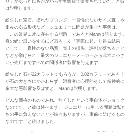
り」があったにもかかわらず宝飾店で販売されていた、と彼
は説明します。
紛失した宝石、壊れたプロング、一貫性のないサイズ直しや
歪みのある形状など、ジュエリーに問題が生じた事例は、
「この業界に常に存在する問題」であるとMannは語ります。
身の縮む思いをするほど恐ろしく「実際に起こり得る結果」
として、一貫性のない品質、売上の損失、評判が落ちること
などが挙げられ、最大のジュエリーメーカーから非常に小さ
い小売店まですべての関係者に影響を与えます。
紛失した石が22カラットであろうが、0.02カラットであろう
が石の大きさにかかわらず、消費者に心理的そして精神的に
多大な悪影響を及ぼすと、Mannは説明します。
どんな価格のものであれ、無くしたという事自体がショック
なのです、と彼は述べます。 ジュエリーに生じる問題は私た
ちの手に負えないことが時々ありますが、事前に防げるもの
なのです、と続けました。