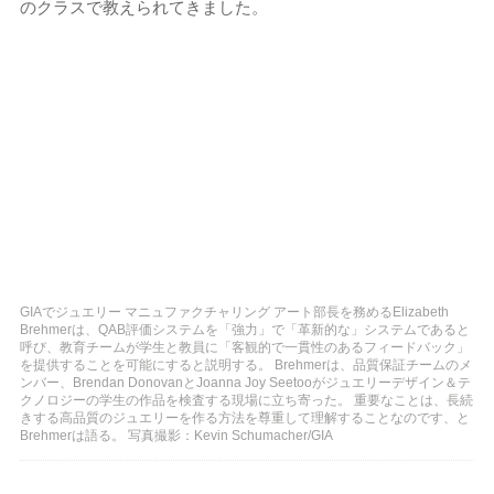
のクラスで教えられてきました。
GIAでジュエリー マニュファクチャリング アート部長を務めるElizabeth
Brehmerは、QAB評価システムを「強力」で「革新的な」システムであると
呼び、教育チームが学生と教員に「客観的で一貫性のあるフィードバック」
を提供することを可能にすると説明する。 Brehmerは、品質保証チームのメ
ンバー、Brendan DonovanとJoanna Joy Seetooがジュエリーデザイン＆テ
クノロジーの学生の作品を検査する現場に立ち寄った。 重要なことは、長続
きする高品質のジュエリーを作る方法を尊重して理解することなのです、と
Brehmerは語る。 写真撮影：Kevin Schumacher/GIA