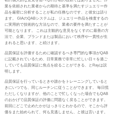
業を依頼された業者からの期待と基準を満たすジュエリー作
品を厳密に分析することが私の任務なのです、と彼女は語り
ます。 GIAのQABシステムは、ジュエリー作品を検査するの
に実用的で技術的な方法なので、業者の要件を満たすことが
可能となります。 これは主観的な意見をなくすのに最善の方
法で、企業、ブランドまたは製品において秩序や一貫性が生
まれると思います、と続けます。
品質保証を評価するために確認するべき専門的な事項がQAB
に記載されているため、日常業務で非常に忙しい日々を過ご
していても品質保証に焦点を絞ることができる、とRayは説
明します。
品質保証を行っているときや誰かをトレーニングしていると
きにいつでも、同じルーチンに従うことができます。 毎日慌
ただしくなりますが、他のことで忙しくなった場合でもQAB
のおかげで品質保証の評価に問題なく戻ることができます。
前回にどこで止めたかがはっきりとわかるので、そこから評
価をまた始められて、何も見逃しません、と彼は言います。