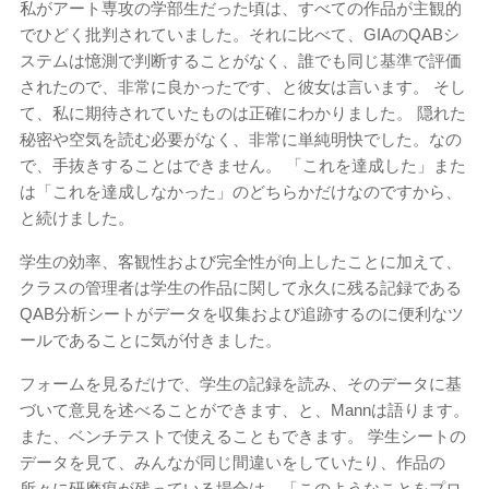
私がアート専攻の学部生だった頃は、すべての作品が主観的
でひどく批判されていました。それに比べて、GIAのQABシ
ステムは憶測で判断することがなく、誰でも同じ基準で評価
されたので、非常に良かったです、と彼女は言います。 そし
て、私に期待されていたものは正確にわかりました。 隠れた
秘密や空気を読む必要がなく、非常に単純明快でした。なの
で、手抜きすることはできません。 「これを達成した」また
は「これを達成しなかった」のどちらかだけなのですから、
と続けました。
学生の効率、客観性および完全性が向上したことに加えて、
クラスの管理者は学生の作品に関して永久に残る記録である
QAB分析シートがデータを収集および追跡するのに便利なツ
ールであることに気が付きました。
フォームを見るだけで、学生の記録を読み、そのデータに基
づいて意見を述べることができます、と、Mannは語ります。
また、ベンチテストで使えることもできます。 学生シートの
データを見て、みんなが同じ間違いをしていたり、作品の
所々に研磨痕が残っている場合は、「このようなことをプロ