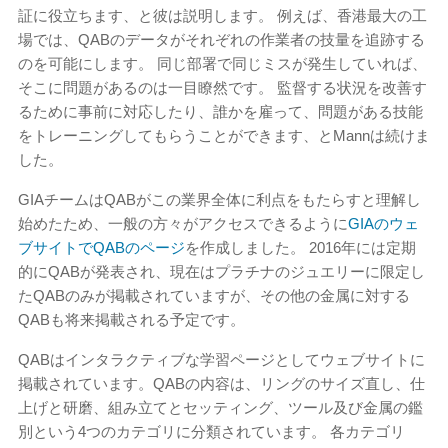
証に役立ちます、と彼は説明します。 例えば、香港最大の工
場では、QABのデータがそれぞれの作業者の技量を追跡する
のを可能にします。 同じ部署で同じミスが発生していれば、
そこに問題があるのは一目瞭然です。 監督する状況を改善す
るために事前に対応したり、誰かを雇って、問題がある技能
をトレーニングしてもらうことができます、とMannは続けま
した。
GIAチームはQABがこの業界全体に利点をもたらすと理解し
始めたため、一般の方々がアクセスできるように
GIAのウェ
ブサイトでQABのページ
を作成しました。 2016年には定期
的にQABが発表され、現在はプラチナのジュエリーに限定し
たQABのみが掲載されていますが、その他の金属に対する
QABも将来掲載される予定です。
QABはインタラクティブな学習ページとしてウェブサイトに
掲載されています。QABの内容は、リングのサイズ直し、仕
上げと研磨、組み立てとセッティング、ツール及び金属の鑑
別という4つのカテゴリに分類されています。 各カテゴリ