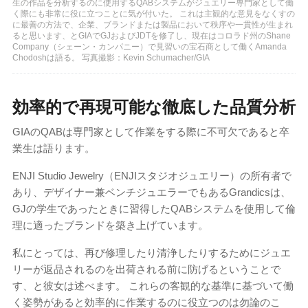
生の作品を分析するのに使用するQABシステムがジュエリー専門家として働
く際にも非常に役に立つことに気が付いた。 これは主観的な意見をなくすの
に最善の方法で、企業、ブランドまたは製品において秩序や一貫性が生まれ
ると思います、とGIAでGJおよびJDTを修了し、現在はコロラド州のShane
Company（シェーン・カンパニー）で見習いの宝石商として働くAmanda
Chodoshは語る。 写真撮影：Kevin Schumacher/GIA
効率的で再現可能な徹底した品質分析
GIAのQABは専門家として作業をする際に不可欠であると卒
業生は語ります。
ENJI Studio Jewelry（ENJIスタジオジュエリー）の所有者で
あり、デザイナー兼ベンチジュエラーでもあるGrandicsは、
GJの学生であったときに習得したQABシステムを使用して倫
理に適ったブランドを築き上げています。
私にとっては、再び修理したり清浄したりするためにジュエ
リーが返品されるのを出荷される前に防げるということで
す、と彼女は述べます。 これらの客観的な基準に基づいて働
く姿勢があると効率的に作業するのに役立つのは勿論のこ