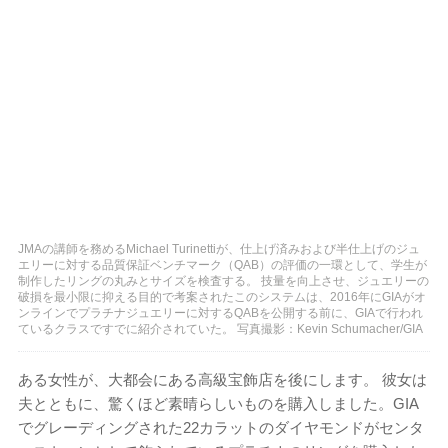
JMAの講師を務めるMichael Turinettiが、仕上げ済みおよび半仕上げのジュ
エリーに対する品質保証ベンチマーク（QAB）の評価の一環として、学生が
制作したリングの丸みとサイズを検査する。 技量を向上させ、ジュエリーの
破損を最小限に抑える目的で考案されたこのシステムは、2016年にGIAがオ
ンラインでプラチナジュエリーに対するQABを公開する前に、GIAで行われ
ているクラスですでに紹介されていた。 写真撮影：Kevin Schumacher/GIA
ある女性が、大都会にある高級宝飾店を後にします。 彼女は
夫とともに、驚くほど素晴らしいものを購入しました。GIA
でグレーディングされた22カラットのダイヤモンドがセンタ