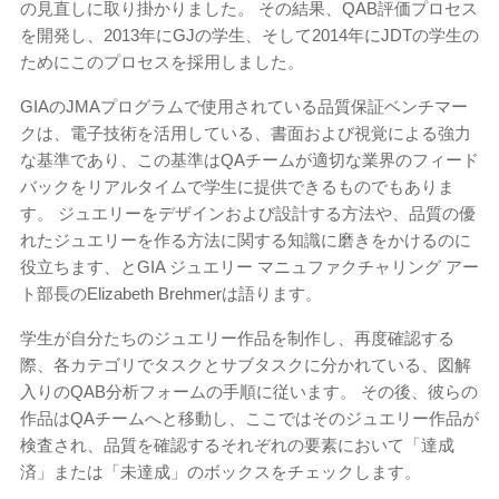
の見直しに取り掛かりました。 その結果、QAB評価プロセス
を開発し、2013年にGJの学生、そして2014年にJDTの学生の
ためにこのプロセスを採用しました。
GIAのJMAプログラムで使用されている品質保証ベンチマー
クは、電子技術を活用している、書面および視覚による強力
な基準であり、この基準はQAチームが適切な業界のフィード
バックをリアルタイムで学生に提供できるものでもありま
す。 ジュエリーをデザインおよび設計する方法や、品質の優
れたジュエリーを作る方法に関する知識に磨きをかけるのに
役立ちます、とGIA ジュエリー マニュファクチャリング アー
ト部長のElizabeth Brehmerは語ります。
学生が自分たちのジュエリー作品を制作し、再度確認する
際、各カテゴリでタスクとサブタスクに分かれている、図解
入りのQAB分析フォームの手順に従います。 その後、彼らの
作品はQAチームへと移動し、ここではそのジュエリー作品が
検査され、品質を確認するそれぞれの要素において「達成
済」または「未達成」のボックスをチェックします。