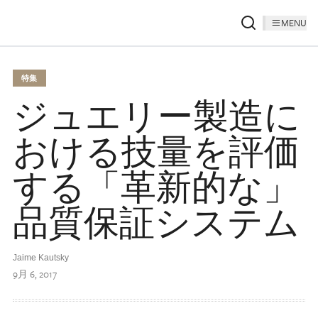
MENU
特集
ジュエリー製造に
おける技量を評価
する「革新的な」
品質保証システム
Jaime Kautsky
9月 6, 2017