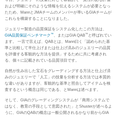
および明確にそのような情報を伝えるシステムが必要となっ
たため、MannとJMAチームのメンバーが率いるGIAチームが
これらを構築することになりました。
ジュエリー製造の品質保証をシステム化したこの方法は、
™
™
GIA品質保証ベンチマーク
、またはGIA QAB
と呼ばれてい
ます。 一言で言えば、QABとは、Mann曰く「認められた基
準と比較して半仕上げまたは仕上げ済みのジュエリーの品質
を評価する客観的な方法を提供」するために共に考慮され
る、個々に記載されている品質項目です。
自然が生み出した宝石をグレーディングする方法と仕上げ済
みのジュエリーで「人工」の技量を分析する方法では本質的
な違いがありますが、客観的な基準と照合してアイテムを検
査するという概念は同じである、とMannは述べます。
そして、GIAのグレーディングシステムが「商用システムで
はなく、教育の手段として意図された」とShusterが述べるよ
うに、GIAのQABの概念は一般公開されるかなり前からGIA