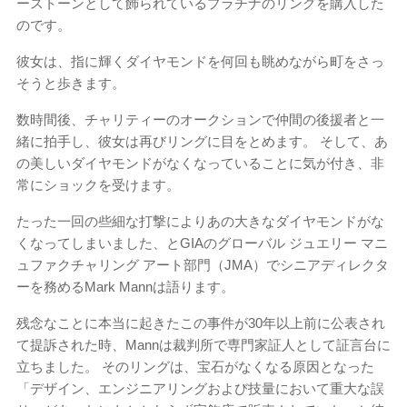
ーストーンとして飾られているプラチナのリングを購入した
のです。
彼女は、指に輝くダイヤモンドを何回も眺めながら町をさっ
そうと歩きます。
数時間後、チャリティーのオークションで仲間の後援者と一
緒に拍手し、彼女は再びリングに目をとめます。 そして、あ
の美しいダイヤモンドがなくなっていることに気が付き、非
常にショックを受けます。
たった一回の些細な打撃によりあの大きなダイヤモンドがな
くなってしまいました、とGIAのグローバル ジュエリー マニ
ュファクチャリング アート部門（JMA）でシニアディレクタ
ーを務めるMark Mannは語ります。
残念なことに本当に起きたこの事件が30年以上前に公表され
て提訴された時、Mannは裁判所で専門家証人として証言台に
立ちました。 そのリングは、宝石がなくなる原因となった
「デザイン、エンジニアリングおよび技量において重大な誤