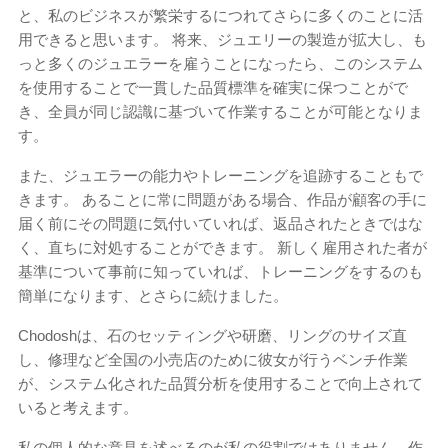
と、私のビジネスが繁栄するにつれてさらに多くのことに活
用できると思います。 将来、ジュエリーの製造が拡大し、も
っと多くのジュエラーを雇うことになったら、このシステム
を使用することで一貫した品質標準を確実に保つことがで
き、全員が同じ認識に基づいて作業することが可能となりま
す。
また、ジュエラーの能力やトレーニングを追跡することもで
きます。 あることに常に問題がある場合、作品が顧客の手に
届く前にその問題に気付いていれば、返品されたときではな
く、直ちに対処することができます。 新しく雇用された者が
基準について事前に知っていれば、トレーニングをするのも
簡単になります、とさらに続けました。
Chodoshは、石のセッティングや研磨、リングのサイズ直
し、修理など全国の小売店のために彼女が行うベンチ作業
が、システム化された品質分析を使用することで向上されて
いると考えます。
私の個人的な意見を述べるのが私の役割ではありません。作