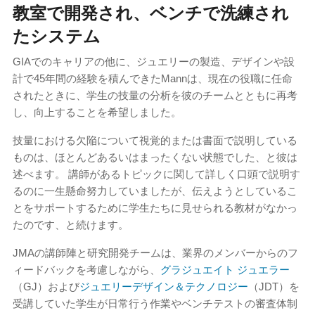
教室で開発され、ベンチで洗練され
たシステム
GIAでのキャリアの他に、ジュエリーの製造、デザインや設
計で45年間の経験を積んできたMannは、現在の役職に任命
されたときに、学生の技量の分析を彼のチームとともに再考
し、向上することを希望しました。
技量における欠陥について視覚的または書面で説明している
ものは、ほとんどあるいはまったくない状態でした、と彼は
述べます。 講師があるトピックに関して詳しく口頭で説明す
るのに一生懸命努力していましたが、伝えようとしているこ
とをサポートするために学生たちに見せられる教材がなかっ
たのです、と続けます。
JMAの講師陣と研究開発チームは、業界のメンバーからのフ
ィードバックを考慮しながら、
グラジュエイト ジュエラー
（GJ）および
ジュエリーデザイン＆テクノロジー
（JDT）を
受講していた学生が日常行う作業やベンチテストの審査体制