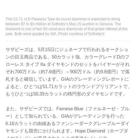
This 51.71 ct D Flawless Type IIa round diamond is expected to bring
between $7 to $9 million at Sotheby’s May 15 auction in Geneva. The
diamond is one of two 50-carat-plus diamonds of that grade offered at the
sale. Both were graded by GIA. Photo courtesy of Sotheby's
サザビーズは、5月15日にジュネーブで行われるオークショ
ンの目玉商品である、50カラット強、カラーグレードDのフ
ローレス タイプ IIa ダイヤモンドのセットをバイヤーがそれ
ぞれ700万ドル（約7.6億円）～900万ドル（約9.8億円）で落
札すると確信しています。GIAのグレーディングレポートに
よると、ひとつは51.71カラットのラウンドブリリアントで、
もうひとつは50.39カラットの楕円形のダイヤモンドです。
また、サザビーズでは、Farnese Blue（ファルネーゼ・ブル
ー）として知られている、GIAがグレーディングを行った
6.16カラットの由緒あるファンシーダークグレーブルーダイ
ヤモンドも競売にかけられます。Hope Diamond（ホープダ