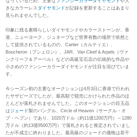
なっているため、主要な
ファンシーカラーダイヤモンド
や大
きなカラーレス
ダイヤモンド
が記録を更新することはあまり
見られませんでした。
印象に残る素晴らしいダイヤモンドやカラーストーンが、香
港、ニューヨーク、ジュネーブなど世界有数の場所で依然と
して提供されているものの、Cartier（カルティエ）、
Boucheron（ブシュロン）、JAR、Van Cleef & Arpels（ヴァ
ンクリーフ＆アーペル）などの高級宝石店の伝統的な作品や
小さめのファンシーカラーダイヤモンドが注目を浴びていま
す。
今シーズン初の主要なオークションは4月3日に香港で行われ
たサザビーズでしたが、最高額で競売にかけられた作品のほ
とんどが落札されませんでした。このオークションの目玉品
は
ジェード
製のバングル、Circle of Heaven（サークル・オ
ブ・ヘブン）であり、1020万ドル（約11億1200万円）～1280
万ドル（約13億9500万円）で落札されると推定されていまし
たが不成立に終わりました。最高級のジェードの価格は若干