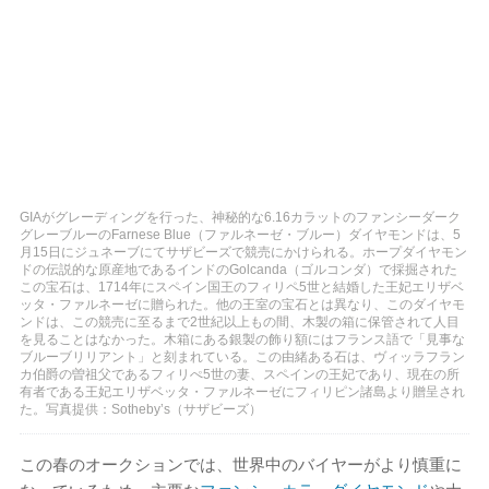
GIAがグレーディングを行った、神秘的な6.16カラットのファンシーダーク
グレーブルーのFarnese Blue（ファルネーゼ・ブルー）ダイヤモンドは、5
月15日にジュネーブにてサザビーズで競売にかけられる。ホープダイヤモン
ドの伝説的な原産地であるインドのGolcanda（ゴルコンダ）で採掘された
この宝石は、1714年にスペイン国王のフィリペ5世と結婚した王妃エリザベ
ッタ・ファルネーゼに贈られた。他の王室の宝石とは異なり、このダイヤモ
ンドは、この競売に至るまで2世紀以上もの間、木製の箱に保管されて人目
を見ることはなかった。木箱にある銀製の飾り額にはフランス語で「見事な
ブルーブリリアント」と刻まれている。この由緒ある石は、ヴィッラフラン
カ伯爵の曽祖父であるフィリぺ5世の妻、スペインの王妃であり、現在の所
有者である王妃エリザベッタ・ファルネーゼにフィリピン諸島より贈呈され
た。写真提供：Sotheby’s（サザビーズ）
この春のオークションでは、世界中のバイヤーがより慎重に