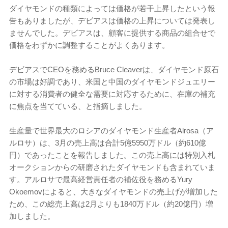
ダイヤモンドの種類によっては価格が若干上昇したという報
告もありましたが、デビアスは価格の上昇については発表し
ませんでした。デビアスは、顧客に提供する商品の組合せで
価格をわずかに調整することがよくあります。
デビアスでCEOを務めるBruce Cleaverは、ダイヤモンド原石
の市場は好調であり、米国と中国のダイヤモンドジュエリー
に対する消費者の健全な需要に対応するために、在庫の補充
に焦点を当てている、と指摘しました。
生産量で世界最大のロシアのダイヤモンド生産者Alrosa（ア
ルロサ）は、3月の売上高は合計5億5950万ドル（約610億
円）であったことを報告しました。この売上高には特別入札
オークションからの研磨されたダイヤモンドも含まれていま
す。アルロサで最高経営責任者の補佐役を務めるYury
Okoemovによると、大きなダイヤモンドの売上げが増加した
ため、この総売上高は2月よりも1840万ドル（約20億円）増
加しました。