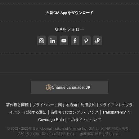
新GIA Appをダウンロード
GIAをフォロー
Change Language:
JP
|
|
|
著作権と商標
プライバシーに関する通知
利用規約
クライアントのプラ
|
|
イバシーに関する通知
倫理およびコンプライアンス
Transparency in
|
Coverage Rule
このサイトについて
© 2002 - 2026年 Gemological Institute of America Inc. GIAは、米国内国歳入法典、
第501条(c)(3)に基づく非営利組織です。 無断複写·転載を禁じます。