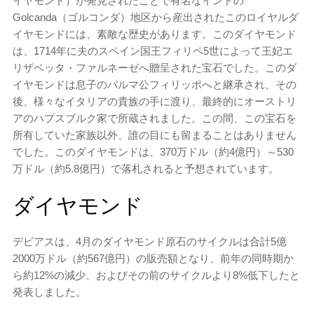
イヤモンド）が発見されたことで有名なインドの
Golcanda（ゴルコンダ）地区から産出されたこのロイヤルダ
イヤモンドには、素敵な歴史があります。このダイヤモンド
は、1714年に夫のスペイン国王フィリペ5世によって王妃エ
リザベッタ・ファルネーゼへ贈呈された宝石でした。このダ
イヤモンドは息子のパルマ公フィリッポへと継承され、その
後、様々なイタリアの貴族の手に渡り、最終的にオーストリ
アのハプスブルク家で所蔵されました。この間、この宝石を
所有していた家族以外、誰の目にも留まることはありません
でした。このダイヤモンドは、370万ドル（約4億円）～530
万ドル（約5.8億円）で落札されると予想されています。
ダイヤモンド
デビアスは、4月のダイヤモンド原石のサイクルは合計5億
2000万ドル（約567億円）の販売額となり、前年の同時期か
ら約12%の減少、およびその前のサイクルより8%低下したと
発表しました。