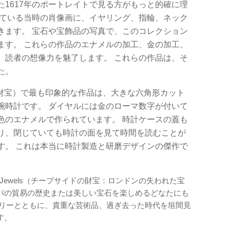
1617年のポートレイトで見る方がもっと的確に理
っている当時の肖像画に、イヤリング、指輪、ネック
きます。 宝石や宝飾品の写真で、このコレクション
ます。 これらの作品のエナメルの加工、金の加工、
、読者の想像力を魅了します。 これらの作品は、そ
た。
サイドの財宝）で最も印象的な作品は、大きな六角形カット
腕時計です。 ダイヤルには金のローマ数字が付いて
色のエナメルで作られています。 時計ケースの蓋も
り、閉じていても時計の面を見て時間を読むことが
す。 これは本当に時計製造と研磨デザインの傑作で
on's Lost Jewels（チープサイドの財宝：ロンドンの失われた宝
パの貿易の歴史または美しい宝石を楽しめるどなたにも
ーリーとともに、貴重な芸術品、過ぎ去った時代を垣間見
す。