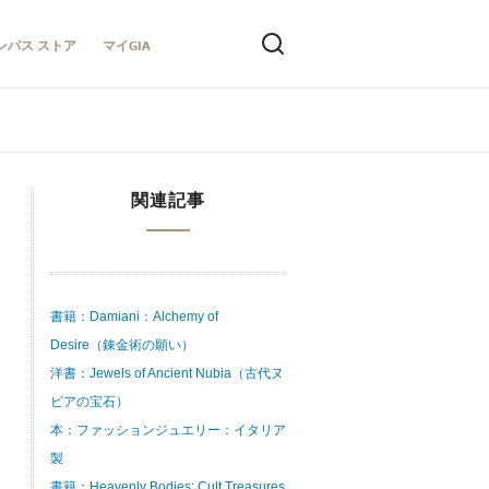
ンパス ストア
マイGIA
関連記事
書籍：Damiani：Alchemy of
Desire（錬金術の願い）
洋書：Jewels of Ancient Nubia（古代ヌ
ビアの宝石）
本：ファッションジュエリー：イタリア
製
書籍：Heavenly Bodies: Cult Treasures