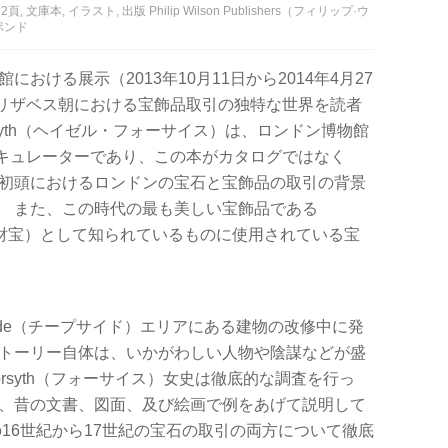
, 文庫本, イラスト, 出版 Philip Wilson Publishers（フィリップ·ウ
ポンド
おける展示（2013年10月11日から2014年4月27
リザベス朝における宝飾品取引の独特な世界を読者
orsyth（ヘイゼル・フォーサイス）は、ロンドン博物館
キュレーターであり、この本がカタログではなく
紀初頭におけるロンドンの宝石と宝飾品の取引の背景
。 また、この時代の最も美しい宝飾品である
サイドの財宝）として知られているものに使用されている宝
pside（チープサイド）エリアにある建物の改修中に発
ストーリー自体は、いかがわしい人物や陰謀などが盛
rsyth（フォーサイス）女史は徹底的な調査を行っ
は、昔の文書、図面、及び絵画で例をあげて説明して
の16世紀から17世紀の宝石の取引の両方について徹底