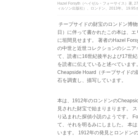
Hazel Forsyth（ヘイゼル・フォーサイス）著, 272頁
ィルソン出版社）、ロンドン、2013年。 19.95
チープサイドの財宝のロンドン博物館に
日）に伴って書かれたこの本は、エ
に垣間見せます。 著者のHazel F
の中世と近世コレクションのシニア
て、読者に16世紀後半および17世
を読者に伝えていると述べています
Cheapside Hoard（チープ
石を調査し、描写しています。
本は、1912年のロンドンのChea
見された財宝で始まりまります。 
り込まれた探偵小説のようです。 Fo
て、それを明るみにしました。 本
います。 1912年の発見とロンドン