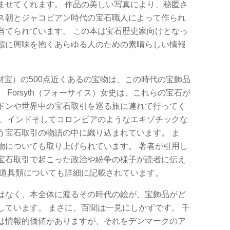
ませてくれます。 作品の美しい写真により、秘匿さ
ス朝とジャコビアン時代の宝石職人によって作られ
当てられています。 この本は宝石歴史家向けとなっ
類に興味を抱くあらゆる人のための素晴らしい情報
サイドの財宝）の500点近くあるの宝物は、この時代の宝飾品
Forsyth（フォーサイス）女史は、これらの宝石が
ドンや世界中の宝石取引を巡る旅に連れて行ってく
ャ、インドそしてコロンビアのようなエキゾチックな
う宝石取引の物語の中に織り込まれています。 ま
物についても取り上げられています。 著者が引用し
宝石取引で起こった政治や紛争の様子が読者に伝え
や道具類についても詳細に記載されています。
はなく、本全体に渡るその時代の絵が、宝飾品がど
しています。 まさに、百聞は一見にしかずです。 千
は情報的価値がありますが、それをデンマークのア