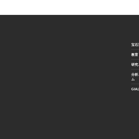
宝石
教育
研究
分析
ム
GI