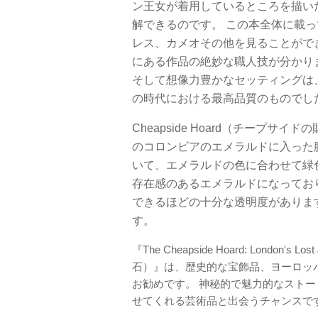
ン王女が着用しているところを描いた
解できるのです。 この本全体に載
レス、カメオその他を見ることがで
にある作品の絶妙な職人技が分かり
そして想像力豊かなセッティングは
の時代における最高品質のものでし
Cheapside Hoard（チープ
のコロンビアのエメラルドに入った
いて、エメラルドの色に合わせて緑
存在感のあるエメラルドになってお
できるほどの十分な透明度がありま
す。
『The Cheapside Hoard: Lond
石）』は、歴史的な宝飾品、ヨーロッ
お勧めです。 神秘的で魅力的なスト
せてくれる芸術品と出会うチャンスで