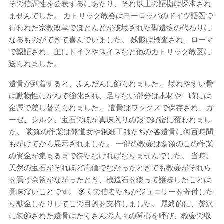
その信憑性を公表するにあたり、それ以上の証拠は探求され
ませんでした。 カトリック教会はヨーロッパのドイツ語圏で
行われた宗教改革でほとんどが破壊された聖遺物の代わりに
なるものができて喜んでいました。 残骸は検査され、ローマ
で認証され、主にドイツやスイスなど他のカトリック教区に
送られました。
遺骨が到着すると、ふんだんに飾られました。 壊れやすい骨
は動物性にかわで強化され、足りない部分は木材や、時には
金属で差し替えられました。 遺骨はワックスで保存され、ガ
ーゼ、シルク、宝石のほか真珠入りの銀で綿密に覆われまし
た。 装飾の作業は修道女や銀細工師たちが各遺骨に何百時間
もかけてから展示されました。 一部の教会は多額のこの作業
の資金が集まるまで待たなければなりませんでした。 当時、
天然の宝石がそれほど高価でなかったときでも教会がそれら
を買う余裕がなかったとき、模造石を使って譲歩したことは
興味深いことです。 多くの信者たちがジュエリーを寄付した
り献金したりしてこの目的を支持しました。 最終的に、贅沢
に装飾された遺骨はたくさんの人々の関心を呼び、教会の収