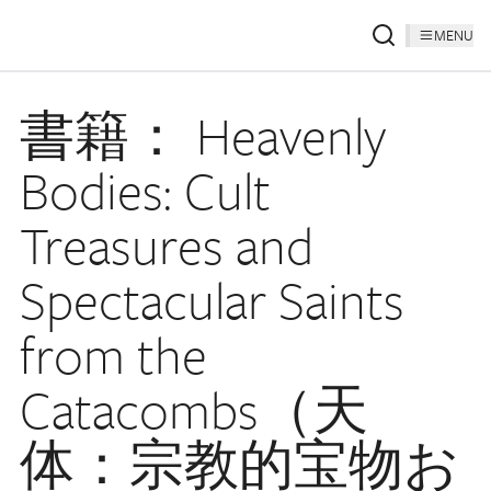
MENU
書籍： Heavenly
Bodies: Cult
Treasures and
Spectacular Saints
from the
Catacombs（天
体：宗教的宝物お