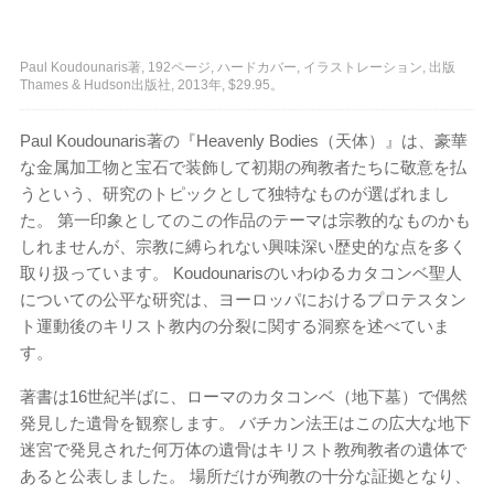
Paul Koudounaris著, 192ページ, ハードカバー, イラストレーション, 出版
Thames & Hudson出版社, 2013年, $29.95。
Paul Koudounaris著の『Heavenly Bodies（天体）』は、豪華
な金属加工物と宝石で装飾して初期の殉教者たちに敬意を払
うという、研究のトピックとして独特なものが選ばれまし
た。 第一印象としてのこの作品のテーマは宗教的なものかも
しれませんが、宗教に縛られない興味深い歴史的な点を多く
取り扱っています。 Koudounarisのいわゆるカタコンベ聖人
についての公平な研究は、ヨーロッパにおけるプロテスタン
ト運動後のキリスト教内の分裂に関する洞察を述べていま
す。
著書は16世紀半ばに、ローマのカタコンベ（地下墓）で偶然
発見した遺骨を観察します。 バチカン法王はこの広大な地下
迷宮で発見された何万体の遺骨はキリスト教殉教者の遺体で
あると公表しました。 場所だけが殉教の十分な証拠となり、