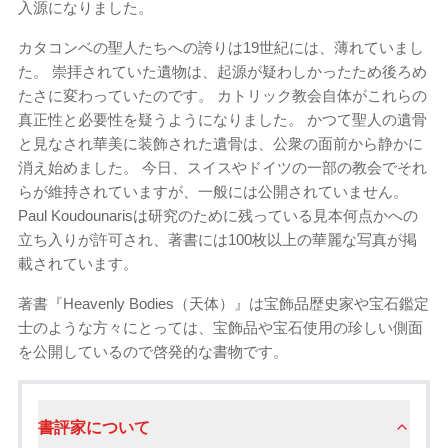
入源になりました。
カタコンベの聖人たちへの誇りは19世紀には、薄れていまし
た。 崇拝されていた遺物は、起源が疑わしかったため後ろめ
たさに変わっていたのです。 カトリック教会自体がこれらの
真正性と必要性を疑うようになりました。 かつて聖人の遺骨
と見なされ華美に装飾された遺骨は、公衆の面前から静かに
消え始めました。 今日、スイスやドイツの一部の教会でそれ
らが維持されていますが、一般には公開されていません。
Paul Koudounarisは研究のために残っている見本何点かへの
立ち入りが許可され、著書には100枚以上の華麗な写真が掲
載されています。
著書『Heavenly Bodies（天体）』は宝飾品歴史家や宝石鑑定
士のような方々にとっては、宝飾品や宝石使用の珍しい側面
を公開しているので啓発的な書物です。
書評家について