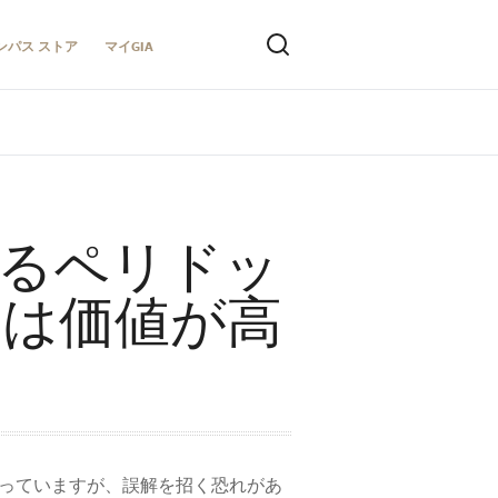
ンパス ストア
マイGIA
るペリドッ
れは価値が高
合っていますが、誤解を招く恐れがあ