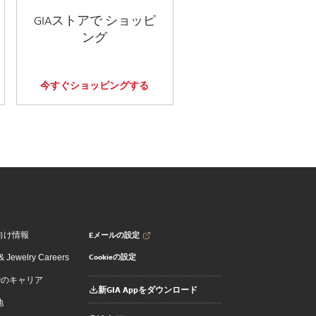
GIAストアで ショッピ
ング
今すぐショッピングする
Eメールの設定
向け情報
Cookieの設定
 Jewelry Careers
でのキャリア
新GIA Appをダウンロード
地