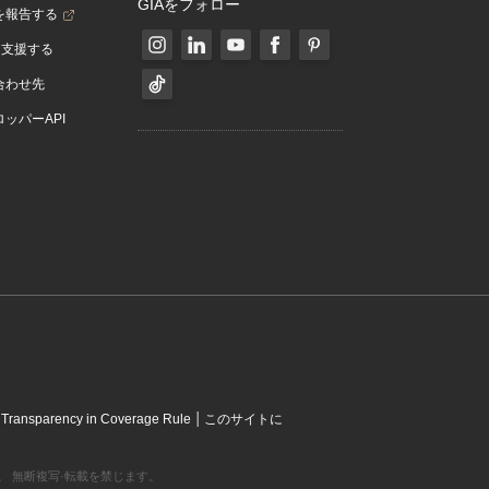
GIAをフォロー
を報告する
を支援する
合わせ先
ッパーAPI
|
|
Transparency in Coverage Rule
このサイトに
営利組織です。 無断複写·転載を禁じます。