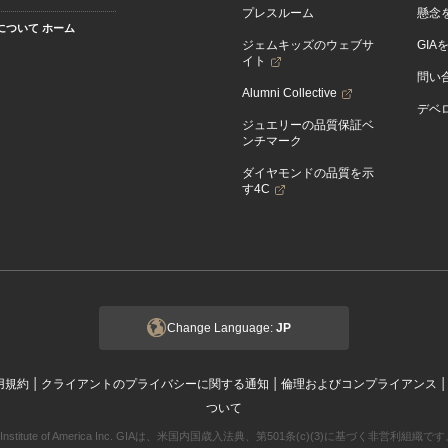
プレスルーム
懸念
Aについて ホーム
ジェムキッズのウェブサ
GIA
イト
問い
Alumni Collective
デベロ
ジュエリーの品質保証ベ
ンチマーク
ダイヤモンドの品質を示
す4C
Change Language:
JP
|
|
用規約
クライアントのプライバシーに関する通知
倫理およびコンプライアンス
ついて
ogical Institute of America Inc. GIAは、米国内国歳入法典、第501条(c)(3)に基づく非