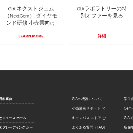
GIA ネクストジェム
GIAラボラトリーの特
（NextGem） ダイヤモ
別オファーを見る
ンド研修 小売業向け
LEARN MORE
詳細
GIAの機器について
学生
百科事典
小売業者サポート
Gem &
キャンパス ストア
GIA
とニュース ホーム
よくある質問（FAQ）
所在
とグレーディング ホー