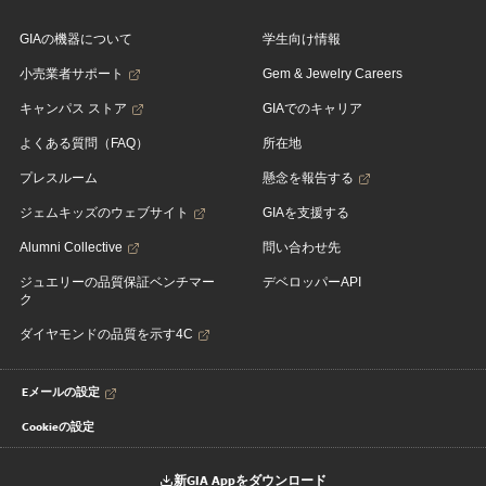
GIAの機器について
学生向け情報
小売業者サポート
Gem & Jewelry Careers
キャンパス ストア
GIAでのキャリア
よくある質問（FAQ）
所在地
プレスルーム
懸念を報告する
ジェムキッズのウェブサイト
GIAを支援する
Alumni Collective
問い合わせ先
ジュエリーの品質保証ベンチマー
デベロッパーAPI
ク
ダイヤモンドの品質を示す4C
Eメールの設定
Cookieの設定
新GIA Appをダウンロード