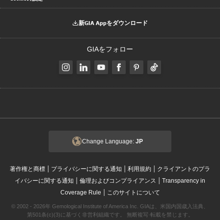
新GIA Appをダウンロード
GIAをフォロー
Change Language:
JP
|
|
|
著作権と商標
プライバシーに関する通知
利用規約
クライアントのプラ
|
|
イバシーに関する通知
倫理およびコンプライアンス
Transparency in
|
Coverage Rule
このサイトについて
© 2002 - 2026年 Gemological Institute of America Inc. GIAは、米国内国歳入法典、
第501条(c)(3)に基づく非営利組織です。 無断複写·転載を禁じます。