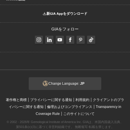
新GIA Appをダウンロード
GIAをフォロー
Change Language:
JP
|
|
|
著作権と商標
プライバシーに関する通知
利用規約
クライアントのプラ
|
|
イバシーに関する通知
倫理およびコンプライアンス
Transparency in
|
Coverage Rule
このサイトについて
© 2002 - 2026年 Gemological Institute of America Inc. GIAは、米国内国歳入法典、
第501条(c)(3)に基づく非営利組織です。 無断複写·転載を禁じます。