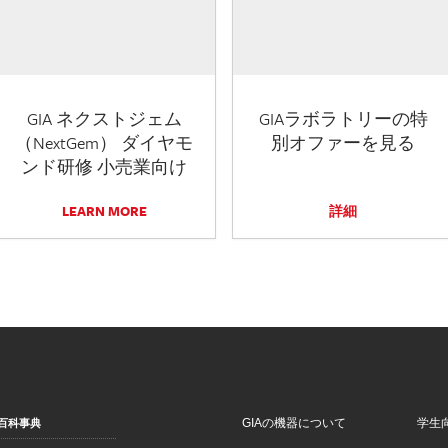
GIA ネクストジェム
GIAラボラトリーの特
（NextGem） ダイヤモ
別オファーを見る
ンド研修 小売業向け
LEARN MORE
詳細
GIAの機器について
学生
百科事典