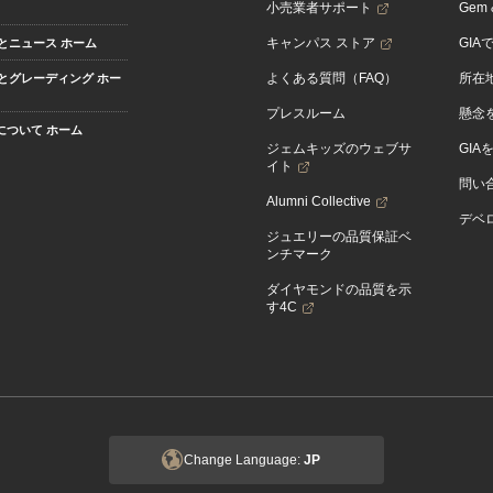
小売業者サポート
Gem &
キャンパス ストア
GIA
とニュース ホーム
よくある質問（FAQ）
所在
とグレーディング ホー
プレスルーム
懸念
Aについて ホーム
ジェムキッズのウェブサ
GIA
イト
問い
Alumni Collective
デベロ
ジュエリーの品質保証ベ
ンチマーク
ダイヤモンドの品質を示
す4C
Change Language:
JP