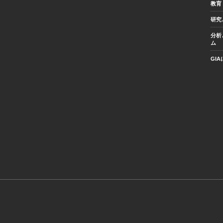
教育
研究
分析
ム
GI