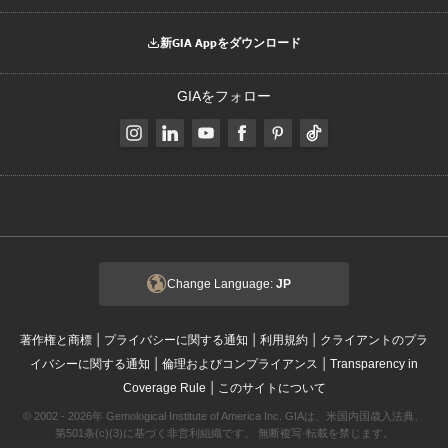
新GIA Appをダウンロード
GIAをフォロー
Change Language:
JP
|
|
|
著作権と商標
プライバシーに関する通知
利用規約
クライアントのプラ
|
|
イバシーに関する通知
倫理およびコンプライアンス
Transparency in
|
Coverage Rule
このサイトについて
© 2002 - 2026年 Gemological Institute of America Inc. GIAは、米国内国歳入法典、
第501条(c)(3)に基づく非営利組織です。 無断複写·転載を禁じます。