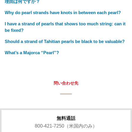
理由は何ですか？
Why do pearl strands have knots in between each pearl?
I have a strand of pearls that shows too much string: can it
be fixed?
Should a strand of Tahitian pearls be black to be valuable?
What’s a Majorca “Pearl”?
問い合わせ先
無料通話
800-421-7250（米国内のみ）