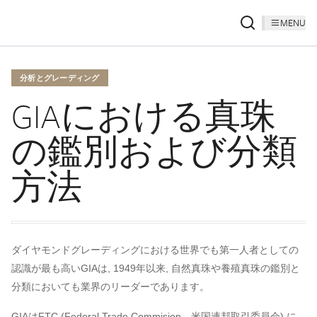
MENU
分析とグレーディング
GIAにおける真珠
の鑑別および分類
方法
ダイヤモンドグレーディングにおける世界でも第一人者としての
認識が最も高いGIAは, 1949年以来, 自然真珠や養殖真珠の鑑別と
分類においても業界のリーダーであります。
GIAはFTC (Federal Trade Commision、米国連邦取引委員会) に