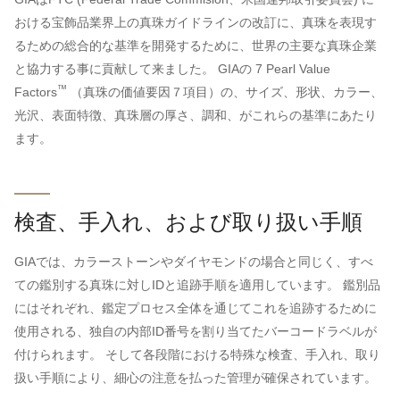
おける宝飾品業界上の真珠ガイドラインの改訂に、真珠を表現す
るための総合的な基準を開発するために、世界の主要な真珠企業
と協力する事に貢献して来ました。 GIAの 7 Pearl Value
™
Factors
（真珠の価値要因７項目）の、サイズ、形状、カラー、
光沢、表面特徴、真珠層の厚さ、調和、がこれらの基準にあたり
ます。
検査、手入れ、および取り扱い手順
GIAでは、カラーストーンやダイヤモンドの場合と同じく、すべ
ての鑑別する真珠に対しIDと追跡手順を適用しています。 鑑別品
にはそれぞれ、鑑定プロセス全体を通じてこれを追跡するために
使用される、独自の内部ID番号を割り当てたバーコードラベルが
付けられます。 そして各段階における特殊な検査、手入れ、取り
扱い手順により、細心の注意を払った管理が確保されています。