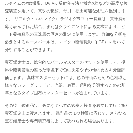
ルタイムのX線撮影、UV-Vis 反射分光法と蛍光X線などの高度な検
査装置を用いて、真珠の種類、母貝、検出可能な処理を鑑別しま
す。 リアルタイムのマイクロラジオグラフィー装置は、真珠層が
薄く表示された場合、またはクライアントによる要求により、ビ
ード養殖真珠の真珠層の厚さの測定に使用します。 詳細な分析を
必要とするルースパールは、マイクロ断層撮影（μCT）を用いて
分析することができます。
宝石鑑定士は、総合的なパールマスターのセットを使用して、視
界や照明管理の整った環境下で色の決定やその他の要因を分類評
価します。 真珠マスターセットには、色の評価のための色相環と
様々なカラーグリッドと、光沢、表面、調和を分類するための基
準となるタイプ固有のマスターセットが含まれています。
その後、鑑別品は、必要なすべての観察と検査を独立して行う第2
宝石鑑定士に渡されます。 鑑別品のIDや性質に応じて、さらなる
宝石鑑定士や専門研究者によって調べられる場合あります。