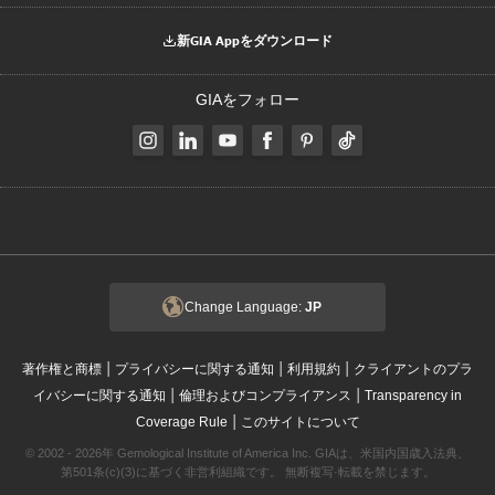
新GIA Appをダウンロード
GIAをフォロー
Change Language:
JP
|
|
|
著作権と商標
プライバシーに関する通知
利用規約
クライアントのプラ
|
|
イバシーに関する通知
倫理およびコンプライアンス
Transparency in
|
Coverage Rule
このサイトについて
© 2002 - 2026年 Gemological Institute of America Inc. GIAは、米国内国歳入法典、
第501条(c)(3)に基づく非営利組織です。 無断複写·転載を禁じます。