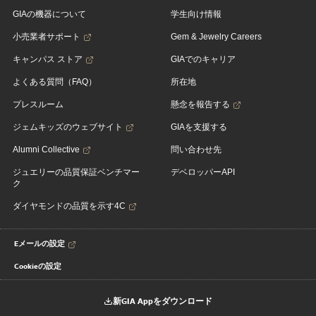
GIAの機器について
学生向け情報
小売業者サポート
Gem & Jewelry Careers
キャンパス ストア
GIAでのキャリア
よくある質問（FAQ）
所在地
プレスルーム
懸念を報告する
ジェムキッズのウェブサイト
GIAを支援する
Alumni Collective
問い合わせ先
ジュエリーの品質保証ベンチマー
デベロッパーAPI
ク
ダイヤモンドの品質を示す4C
Eメールの設定
Cookieの設定
新GIA Appをダウンロード