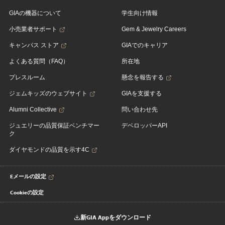
GIAの機器について
学生向け情報
小売業者サポート
Gem & Jewelry Careers
キャンパス ストア
GIAでのキャリア
よくある質問（FAQ）
所在地
プレスルーム
懸念を報告する
ジェムキッズのウェブサイト
GIAを支援する
Alumni Collective
問い合わせ先
ジュエリーの品質保証ベンチマー
デベロッパーAPI
ク
ダイヤモンドの品質を示す4C
Eメールの設定
Cookieの設定
新GIA Appをダウンロード